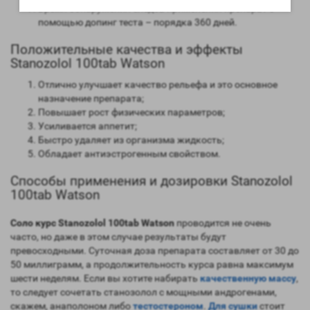
Время обнаружения следов применения препарат с
помощью допинг теста – порядка 360 дней.
Положительные качества и эффекты
Stanozolol 100tab Watson
Отлично улучшает качество рельефа и это основное
назначение препарата;
Повышает рост физических параметров;
Усиливается аппетит;
Быстро удаляет из организма жидкость;
Обладает антиэстрогенным свойством.
Способы применения и дозировки Stanozolol
100tab Watson
Соло курс Stanozolol 100tab Watson
проводится не очень
часто, но даже в этом случае результаты будут
превосходными. Суточная доза препарата составляет от 30 до
50 миллиграмм, а продолжительность курса равна максимум
шести неделям. Если вы хотите набирать
качественную массу
,
то следует сочетать станозолол с мощными андрогенами,
скажем, анаполоном либо
тестостероном
.
Для сушки
стоит