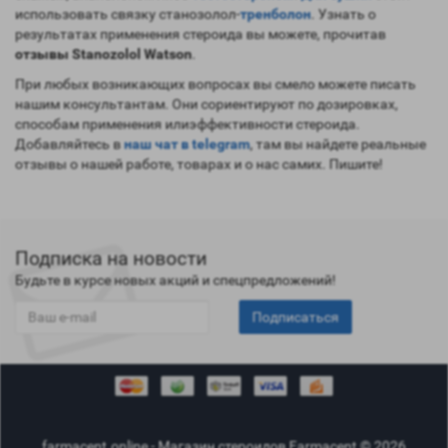
использовать связку станозолол-
тренболон
. Узнать о
результатах применения стероида вы можете, прочитав
отзывы
Stanozolol Watson
.
При любых возникающих вопросах вы смело можете писать
нашим консультантам. Они сориентируют по дозировках,
способам применения илиэффективности стероида.
Добавляйтесь в
наш чат в telegram
, там вы найдете реальные
отзывы о нашей работе, товарах и о нас самих. Пишите!
Подписка на новости
Будьте в курсе новых акций и спецпредложений!
Подписаться
farmacent.online - Магазин стероидов Farmacent © 2026