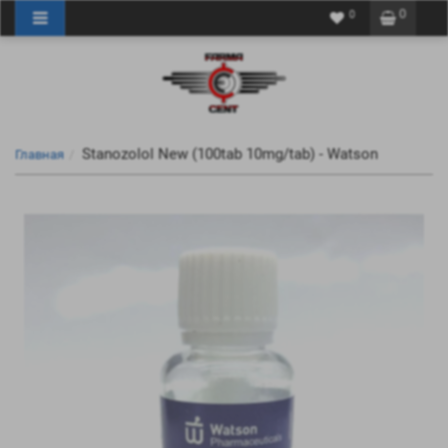
0
0
Stanozolol New (100tab 10mg/tab) - Watson
Главная