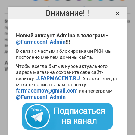
0
0
Описание
Отзывы
Вопрос - Ответ
Внимание!!!
×
Stanozolol 100tab Watson
сегодня является одним из основных
препаратов для проведения
циклов сушки
. Также с его
помощью при правильном сочетании с другими ААС можно
Новый аккаунт Admina в телеграм -
набирать
мускульную массу
отменного качества. Препарат
@Farmacent_Admin
!!!
весьма популярен, а
цена Stanozolol 100tab Watson
В связи с частыми блокировками РКН мы
демократична.
постоянно меняем домены сайта.
Анаболический профиль Stanozolol 100tab
Чтобы всегда быть в курсе актуального
Watson
адреса магазина сохраните себе сайт-
U.FARMACENT.RU
визитку
. А также всегда
Анаболические свойства – 320 процентов от мужского
можете написать нам на почту
гормона;
farmacentov@gmail.com
или телеграмм
Андрогенные свойства – 30 процентов от мужского
@Farmacent_Admin
гормона;
Способность конвертироваться в женские гормоны
(ароматизация) – отсутствует;
Степень нагрузки на печень – средняя;
Форма выпуска – таблетированная, инъекционная;
Длительность воздействия на организм – от 9 до 24
часов;