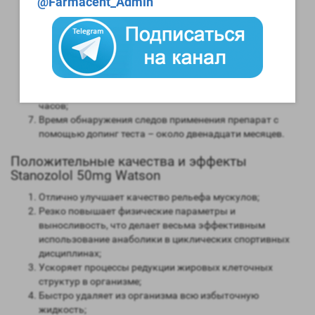
@Farmacent_Admin
Андрогенная активность – 30 процентов в сравнении с
мужским гормоном;
Способность конвертироваться в женские гормоны
(ароматизация) – отсутствует;
Степень нагрузки на печень – средняя;
Форма выпуска – инъекционная;
Длительность воздействия на организм – от 9 до 24
часов;
Время обнаружения следов применения препарат с
помощью допинг теста – около двенадцати месяцев.
Положительные качества и эффекты
Stanozolol 50mg Watson
Отлично улучшает качество рельефа мускулов;
Резко повышает физические параметры и
выносливость, что делает весьма эффективным
использование анаболики в циклических спортивных
дисциплинах;
Ускоряет процессы редукции жировых клеточных
структур в организме;
Быстро удаляет из организма всю избыточную
жидкость;