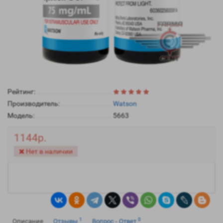
Рейтинг:
Производитель:
Watson
Модель:
5663
1144р.
Нет в наличии
1
0
Описание
Отзывы
Вопрос - Ответ