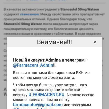
В качестве активного ингредиента
Stanozolol 50mg Watson
содержит
станозолол
. Между свойствами этих препаратов нет
принципиальных отличий. Однако благодаря тому, что
Stanozolol 50mg Watson
после введения не проходит через
пищеварительную систему, его биологическая ценность
несколько выше в сравнении с таблетками. В ходе недавних
научных исследований было обнаружена антипрогестагенная
Внимание!!!
×
активность у этого анаболика.
Сейчас часто билдеры включают
Stanozolol 50mg Watson
в
состав циклов
нандролона
и
тренболона
для подавления их
Новый аккаунт Admina в телеграм -
негативного воздействия на организм. Препарат может быть
@Farmacent_Admin
!!!
использован девушками без существенного риска для своего
организма.
Stanozolol 50mg Watson цена
может значительно
В связи с частыми блокировками РКН мы
отличаться в различных магазинах спортфармы, но у нас она
постоянно меняем домены сайта.
минимальная.
Чтобы всегда быть в курсе актуального
Анаболический профиль Stanozolol 50mg
адреса магазина сохраните себе сайт-
Watson
U.FARMACENT.RU
визитку
. А также всегда
можете написать нам на почту
Анаболическая активность – 320 процентов в
farmacentov@gmail.com
или телеграмм
сравнении мужским гормоном;