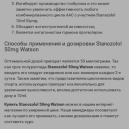
Ингибирует производство глобулина и это может
заметно увеличить эффективность любого
комбинированного цикла ААС с участием Stanazolol
10ml Olymp;
Обладает антиэстрогенной активностью;
Является антагонистом гормона прогестерон.
Способы применения и дозировки Stanozolol
50mg Watson
Оптимальной дозой препарат является 50 миллиграмм. Так
как срок полураспада
Stanozolol 50mg Watson
невелик, то
вводить его следует ежедневно или как минимум каждые 2-е
сутки. Также заметим, что представителям циклических видов
спорта, использующих препарат исключительно для
увеличения выносливости, вполне достаточно использовать
дозу в 10ml.
Купить Stanozolol 50mg Watson
можно в нашем интернет-
магазине по умеренной цене. Наши менеджеры посоветуют
как лучшего его приминать, какими дозировками и помогут
составить курс.