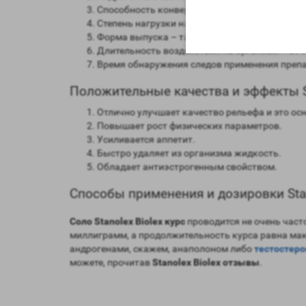
Способность конвертироваться в женские гор
Степень нагрузки на печень – средняя.
Форма выпуска – таблетированная, инъекцио
Длительность воздействия на организм – от 9
Время обнаружения следов применения препар
Положительные качества и эффекты St
Отлично улучшает качество рельефа и это ос
Повышает рост физических параметров.
Усиливается аппетит.
Быстро удаляет из организма жидкость.
Обладает антиэстрогенным свойством.
Способы применения и дозировки Stan
Соло Stanolex Biolex курс
проводится не очень часто
миллиграмм, а продолжительность курса равна макс
андрогенами, скажем, анаполоном либо
тестостер
можете, прочитав
Stanolex Biolex отзывы
.