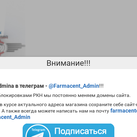
Внимание!!!
mina в телеграм -
@Farmacent_Admin
!!!
 блокировками РКН мы постоянно меняем домены сайта.
репаратов для проведения циклов сушки. Также с его помощью при
в курсе актуального адреса магазина сохраните себе сайт
репарат весьма популярен, а
Stanolex Biolex Pharmaceuticals цена
д
farmacen
. А также всегда можете написать нам на почту
cent_Admin
ex Pharmaceuticals
мужского гормона.
ского гормона.