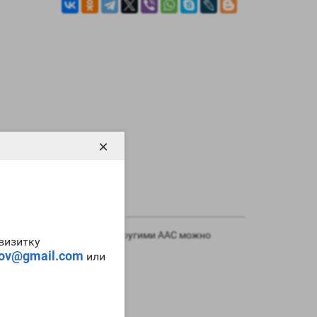
×
 правильном сочетании с другими ААС можно
-визитку
емократична.
tov@gmail.com
или