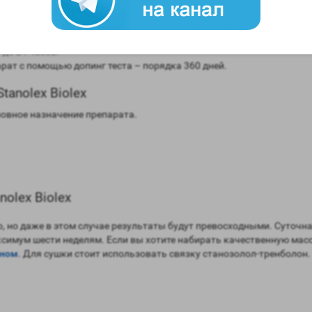
моны (ароматизация) – отсутствует.
нная.
 до 24 часов.
ат с помощью допинг теста – порядка 360 дней.
anolex Biolex
новное назначение препарата.
olex Biolex
, но даже в этом случае результаты будут превосходными. Суточна
имум шести неделям. Если вы хотите набирать качественную массу
оном
. Для сушки стоит использовать связку станозолол-тренболон.