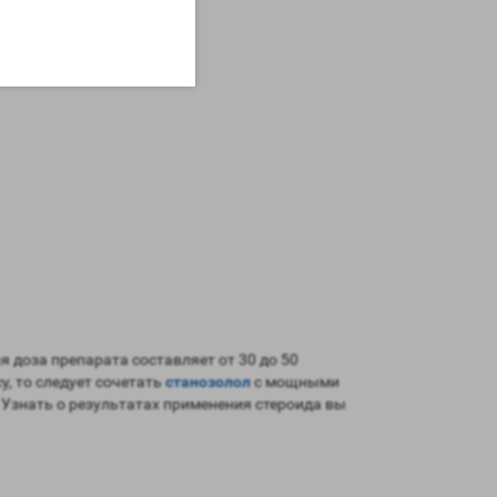
я доза препарата составляет от 30 до 50
, то следует сочетать
станозолол
с мощными
 Узнать о результатах применения стероида вы