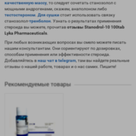
качественную массу
, то следует сочетать станозолол с
мощными андрогенами, скажем, анаполоном либо
тестостероном
.
Для сушки
стоит использовать связку
станозолол-
тренболон
. Узнать о результатах применения
стероида вы можете, прочитав
отзывы Stanodrol-10 100tab
Lyka Pharmaceuticals
.
При любых возникающих вопросах вы смело можете писать
нашим консультантам. Они сориентируют по дозировках,
способам применения или эффективности стероида.
Добавляйтесь в
наш чат в telegram
, там вы найдете реальные
отзывы о нашей работе, товарах и о нас самих. Пишите!
Рекомендуемые товары