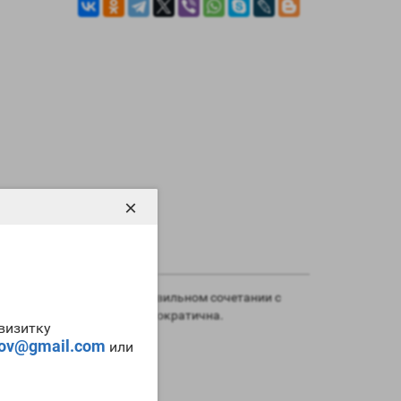
×
кже с его помощью при правильном сочетании с
0mg Bio Pharmaceutical
демократична.
-визитку
tov@gmail.com
или