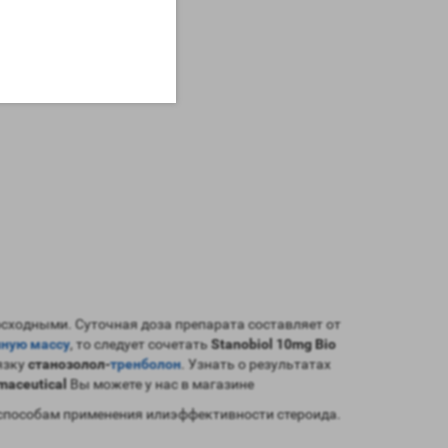
восходными. Суточная доза препарата составляет от
нную массу
, то следует сочетать
Stanobiol 10mg Bio
язку
станозолол-
тренболон
. Узнать о результатах
maceutical
Вы можете у нас в магазине
способам применения илиэффективности стероида.