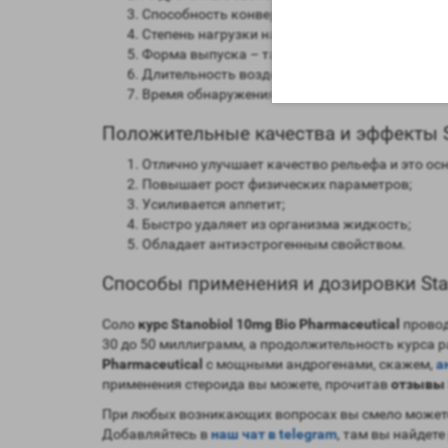
Способность конвертироваться в женские гор
Степень нагрузки на печень – средняя;
Форма выпуска – таблетированная, инъекцио
Длительность воздействия на организм – от 9
Время обнаружения следов применения препар
Положительные качества и эффекты St
Отлично улучшает качество рельефа и это ос
Повышает рост физических параметров;
Усиливается аппетит;
Быстро удаляет из организма жидкость;
Обладает антиэстрогенным свойством.
Способы применения и дозировки Stan
Соло
курс Stanobiol 10mg Bio Pharmaceutical
провод
30 до 50 миллиграмм, а продолжительность курса 
Pharmaceutical
с мощными андрогенами, скажем,
а
применения стероида вы можете, прочитав
отзывы 
При любых возникающих вопросах вы смело можете
Добавляйтесь в
наш чат в telegram
, там вы найдете