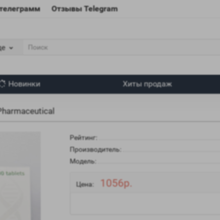
 телеграмм
Отзывы Telegram
де
Новинки
Хиты продаж
Pharmaceutical
Рейтинг:
Производитель:
Модель:
1056р.
Цена: