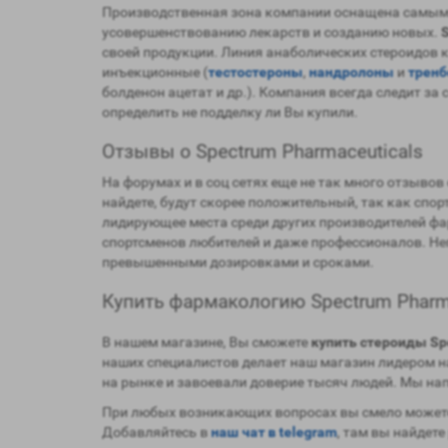
Производственная зона компании оснащена самым н
усовершенствованию лекарств и созданию новых.
своей продукции. Линия анаболических стероидов 
инъекционные (
тестостероны
,
нандролоны
и
трен
болденон ацетат и др.). Компания всегда следит з
определить не подделку ли Вы купили.
Отзывы о Spectrum Pharmaceuticals
На форумах и в соц сетях еще не так много отзывов
найдете, будут скорее положительный, так как сп
лидирующее места среди других производителей фа
спортсменов любителей и даже профессионалов. Не
превышенными дозировками и сроками.
Купить фармакологию Spectrum Phar
В нашем магазине, Вы сможете
купить стероиды Sp
наших специалистов делает наш магазин лидером на
на рынке и завоевали доверие тысяч людей. Мы на
При любых возникающих вопросах вы смело можете
Добавляйтесь в
наш чат в telegram
, там вы найдете