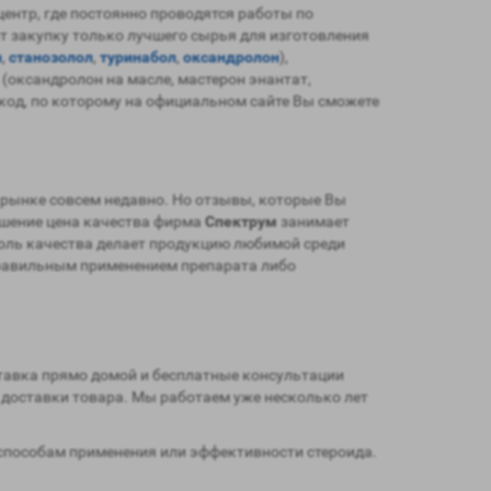
нтр, где постоянно проводятся работы по
т закупку только лучшего сырья для изготовления
н
,
станозолол
,
туринабол
,
оксандролон
),
 (оксандролон на масле, мастерон энантат,
 код, по которому на официальном сайте Вы сможете
а рынке совсем недавно. Но отзывы, которые Вы
ошение цена качества фирма
Спектрум
занимает
оль качества делает продукцию любимой среди
правильным применением препарата либо
тавка прямо домой и бесплатные консультации
 доставки товара. Мы работаем уже несколько лет
способам применения или эффективности стероида.