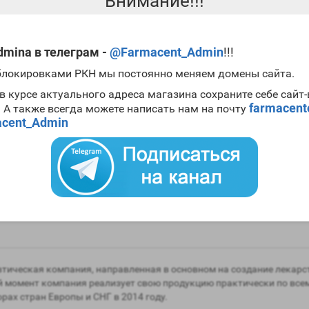
Внимание!!!
mina в телеграм -
@Farmacent_Admin
!!!
 блокировками РКН мы постоянно меняем домены сайта.
в курсе актуального адреса магазина сохраните себе сайт
farmacen
. А также всегда можете написать нам на почту
sterone Mix (250mg/1ml
Testosterone Mix (250mg/1
 - Spectrum Pharma
цена за 10 ампул) - Spectr
cent_Admin
Pharma
водитель:
Spectrum Pharma
Производитель:
Spectrum P
ие:
В наличии
Наличие:
В наличии
тическая компания, направленная в основном на создание лекарст
й момент компания реализует свою продукцию практически по все
орах стран Европы и СНГ в 2014 году.