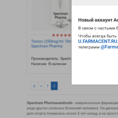
Новый аккаунт Ad
В связи с частыми
Чтобы всегда быть 
U.FARMACENT.RU
Testoc (250mg/ml 10ml) -
Testo
Spectrum Pharma
10ml)
@Farma
телеграмм
Производитель:
Spectrum Pharma
Произ
Наличие:
В наличии
Налич
|<
<
1
2
Spectrum Pharmaceuticals
- американская фармацев
ряда других сложных болезней человека. На данны
для спорта появилась около 5 лет назад, а на прост