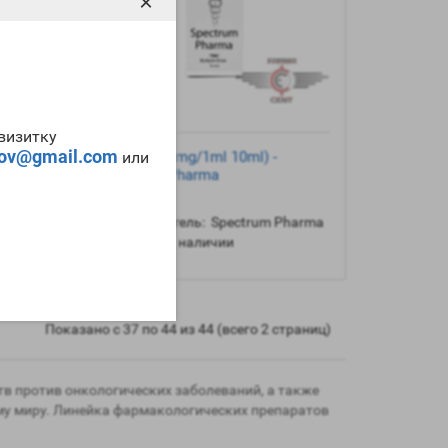
×
-визитку
tov@gmail.com
или
ml
Tren E (200mg/1ml 10ml) -
um
Spectrum Pharma
harma
Производитель:
Spectrum Pharma
Наличие:
В наличии
Показано с 37 по 44 из 44 (всего 2 страниц)
в против онкологических заболеваний, а также
му миру. Линейка фармакологических препаратов