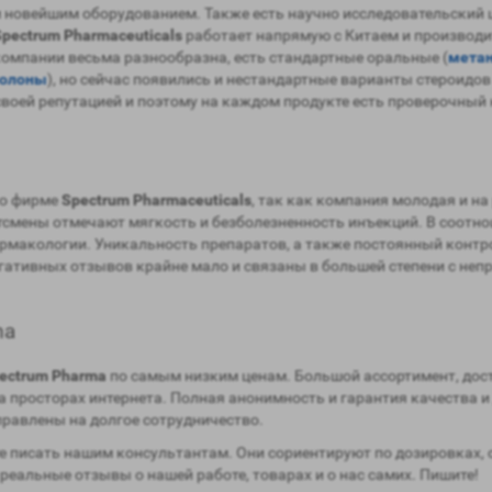
овейшим оборудованием. Также есть научно исследовательский це
Spectrum Pharmaceuticals
работает напрямую с Китаем и производи
компании весьма разнообразна, есть стандартные оральные (
мета
болоны
), но сейчас появились и нестандартные варианты стероидов
а своей репутацией и поэтому на каждом продукте есть проверочный
 о фирме
Spectrum Pharmaceuticals
, так как компания молодая и н
ортсмены отмечают мягкость и безболезненность инъекций. В соотн
рмакологии. Уникальность препаратов, а также постоянный контр
гативных отзывов крайне мало и связаны в большей степени с не
ma
ectrum Pharma
по самым низким ценам. Большой ассортимент, дос
 просторах интернета. Полная анонимность и гарантия качества и
правлены на долгое сотрудничество.
 писать нашим консультантам. Они сориентируют по дозировках, 
 реальные отзывы о нашей работе, товарах и о нас самих. Пишите!