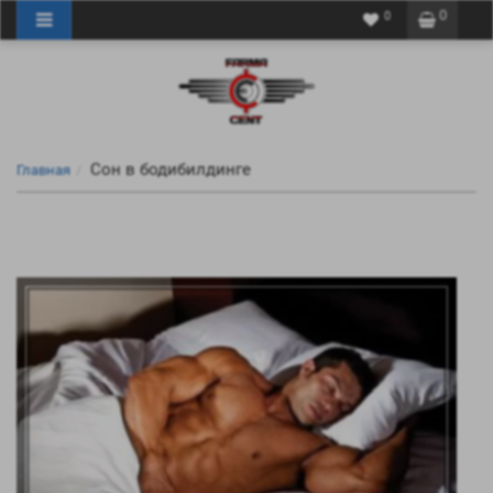
0
0
Сон в бодибилдинге
Главная