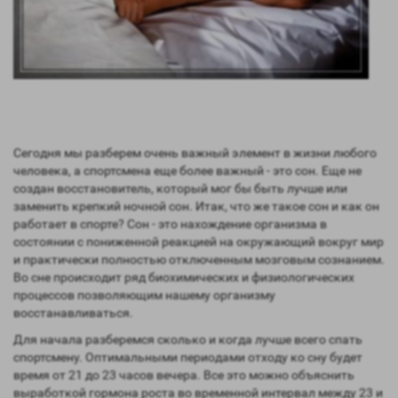
Сегодня мы разберем очень важный элемент в жизни любого
человека, а спортсмена еще более важный - это сон. Еще не
создан восстановитель, который мог бы быть лучше или
заменить крепкий ночной сон. Итак, что же такое сон и как он
работает в спорте? Сон - это нахождение организма в
состоянии с пониженной реакцией на окружающий вокруг мир
и практически полностью отключенным мозговым сознанием.
Во сне происходит ряд биохимических и физиологических
процессов позволяющим нашему организму
восстанавливаться.
Для начала разберемся сколько и когда лучше всего спать
спортсмену. Оптимальными периодами отходу ко сну будет
время от 21 до 23 часов вечера. Все это можно объяснить
выработкой гормона роста во временной интервал между 23 и