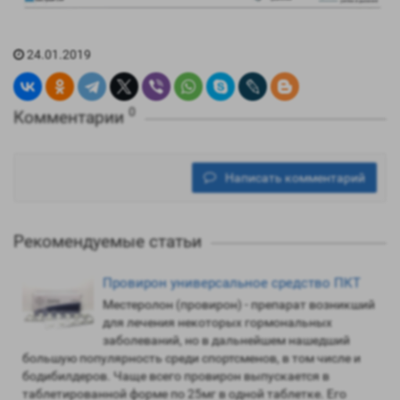
24.01.2019
0
Комментарии
Написать комментарий
Рекомендуемые статьи
Провирон универсальное средство ПКТ
Местеролон (провирон) - препарат возникший
для лечения некоторых гормональных
заболеваний, но в дальнейшем нашедший
большую популярность среди спортсменов, в том числе и
бодибилдеров. Чаще всего провирон выпускается в
таблетированной форме по 25мг в одной таблетке. Его