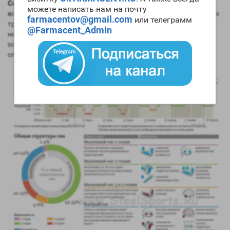
Сон в бодибилдинге
имеет главную роль, ведь именно во сне
можете написать нам на почту
все мышцы растут и восстанавливается организм от тяжелых
farmacentov@gmail.com
или телеграмм
тренировок. Если вы тренируетесь как чемпион, но спите
@Farmacent_Admin
несколько часов в день вам никогда не стать первым. Спорт,
сон и еда - три составляющих вашего успеха не только в
спорте, но и в жизни.