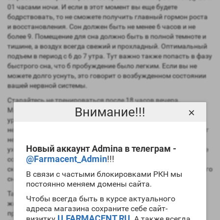
01 часами ночи. И если в этот момент вы еще будете
бодрствовать, то не сможете получить главный гормон роста
и восстановления. Сон должен быть не менее 6 часов и не
более 9. Помещение для сна должно быть в полной темноте и
тишине, а воздух всегда свежий и прохладный. Оптимальный
подъем в период с 6 до 7 утра. Тут важно также попасть в фазу
быстрого сна, что б пробуждение было легким. Если вы не
можете долго уснуть, это говорит о возбужденном состоянии
вашей нервной системы.
Старайтесь не тренироваться после 18 часов вечера.
Внимание!!!
Максимально эффективная тренировка всегда утром, когда
×
уровень анаболических гормонов на высоком уровне. Также
не принимайте пред тренировочные комплексы, они угнетают
нервную систему. Если уже проблемы со сном начинают
Новый аккаунт Admina в телеграм -
ухудшать ваши показатели, вы можете применить природные
@Farmacent_Admin
!!!
сонники. Мелатонин или валериана отлично подойдут для
скорейшего засыпания и нахождения дольше в фазе глубокого
В связи с частыми блокировками РКН мы
сна.
постоянно меняем домены сайта.
Также не следует перед сном есть тяжелую пищу типа мяса,
Чтобы всегда быть в курсе актуального
жирных продуктов, длинных углеводов. Оптимальным
адреса магазина сохраните себе сайт-
продуктом будет творожные и кисломолочные за час до сна.
U.FARMACENT.RU
визитку
. А также всегда