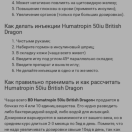
Может негативно повлиять на щитовидную железу;
Повышение глюкозы в крови (применять инсулин);
Увеличение органов (только при больших дозировках).
Как делать инъекции Humatropin 50iu British
Dragon
Чистыми руками;
Наберите гормон в инсулиновый шприц;
В складку кожи (чаще всего живот)
Введите иглу под углом 45* параллельно складке;
Введите препарат и выньте иглу;
Не делайте инъекции в одно и то же место.
Как правильно принимать и как рассчитать
Humatropin 50iu British Dragon
Чаще всего
BD Humatropin 50iu British Dragon<
продается в
бочках по 4 или 10 единиц вещества. Его нудно разводить
либо бактерицидной водой, либо водой для инъекций.
Дозировки варьируются в зависимости от вашего веса, но в
среднем курс длиться 2-3 месяца по 5ед в день. Помните, что
не надо увеличивать дозировки свыше 10ед в день, так как