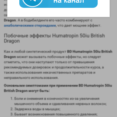
использовали его, пока в конечно итоге его не запретили как
допинг, что не остановило многих спортсменов и по
сегодняшний день принимающих
BD Humatropin 50iu British
Dragon
. А в бодибилдинге его часто комбинируют с
анаболическими стероидами
, что дает мощнее эффект.
Побочные эффекты Humatropin 50iu British
Dragon
Как и любой синтетический продукт
BD Humatropin 50iu British
Dragon
может вызывать побочные эффекты, но следует
отметить, что они наступают только от превышения
рекомендуемых дозировок и продолжительности курса, а
также использования некачественных препаратов и
неправильного использования.
Основными симптомами при применении BD Humatropin 50iu
British Dragon
могут быть:
Боли и онемения в конечностях из-за увеличения
мышечного объема и сдавливания нервных волокон;
Задержка воды в мышцах;
Бывает возникновения повышенного давления;