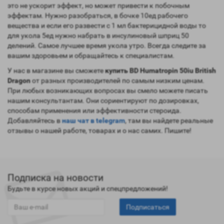
это не ускорит эффект, но может привести к побочным
эффектам. Нужно разобраться, в бочке 10ед рабочего
вещества и если его развести с 1 мл бактерицидной воды то
для укола 5ед нужно набрать в инсулиновый шприц 50
делений. Самое лучшее время укола утро. Всегда следите за
вашим здоровьем и обращайтесь к специалистам.
У нас в магазине вы сможете
купить BD Humatropin 50iu British
Dragon
от разных производителей по самым низким ценам.
При любых возникающих вопросах вы смело можете писать
нашим консультантам. Они сориентируют по дозировках,
способам применения или эффективности стероида.
Добавляйтесь в
наш чат в telegram
, там вы найдете реальные
отзывы о нашей работе, товарах и о нас самих. Пишите!
Подписка на новости
Будьте в курсе новых акций и спецпредложений!
Подписаться