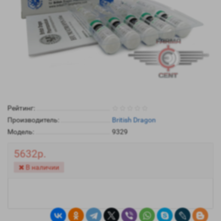
Рейтинг:
Производитель:
British Dragon
Модель:
9329
5632р.
В наличии