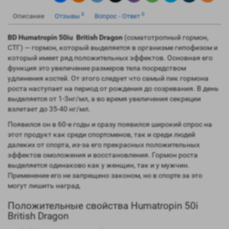
0
0
Описание
Отзывы
Вопрос - Ответ
BD Humatropin 50iu British Dragon
(соматотропный гормон,
СТГ) — гормон, который выделяется в организме гипофизом и
который имеет ряд положительных эффектов. Основная его
функция это увеличение размеров тела посредством
удлинения костей. От этого следует что самый пик гормона
роста наступает на период от рождения до созревания. В день
выделяется от 1-3нг/мл, а во время увеличения секреции
взлетает до 35-40 нг/мл.
Появился он в 60-е годы и сразу появился широкий спрос на
этот продукт как среди спортсменов, так и среди людей
далеких от спорта, из-за его прекрасных положительных
эффектов омоложения и восстановления. Гормон роста
выделяется одинаково как у женщин, так и у мужчин.
Применение его не запрещено законом, но в спорте за это
могут лишить наград.
Положительные свойства Humatropin 50i
British Dragon