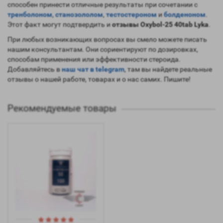
способен принести отличные результаты при сочетании с
тренболоном
,
станозололом
,
тестостероном
и
болденоном
.
Этот факт могут подтвердить и
отзывы Oxybol-25 40tab Lyka
.
При любых возникающих вопросах вы смело можете писать
нашим консультантам. Они сориентируют по дозировках,
способам применения или эффективности стероида.
Добавляйтесь в
наш чат в telegram
, там вы найдете реальные
отзывы о нашей работе, товарах и о нас самих. Пишите!
Рекомендуемые товары