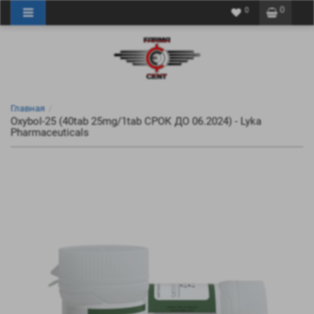
0
0
Главная
Oxybol-25 (40tab 25mg/1tab СРОК ДО 06.2024) - Lyka
Pharmaceuticals