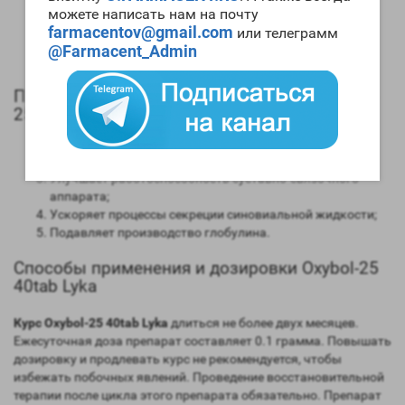
Длительность воздействия на организм – порядка 15
можете написать нам на почту
часов;
farmacentov@gmail.com
или телеграмм
Время обнаружения следов применения препарат с
@Farmacent_Admin
помощью допинг теста – до двух месяцев.
Положительные качества и эффекты Oxybol-
25 40tab Lyka
Мощный прирост мускульной массы;
Значительно возрастают силовые параметры;
Улучшает работоспособность суставно-связочного
аппарата;
Ускоряет процессы секреции синовиальной жидкости;
Подавляет производство глобулина.
Способы применения и дозировки Oxybol-25
40tab Lyka
Курс Oxybol-25 40tab Lyka
длиться не более двух месяцев.
Ежесуточная доза препарат составляет 0.1 грамма. Повышать
дозировку и продлевать курс не рекомендуется, чтобы
избежать побочных явлений. Проведение восстановительной
терапии после цикла этого препарата обязательно. Препарат