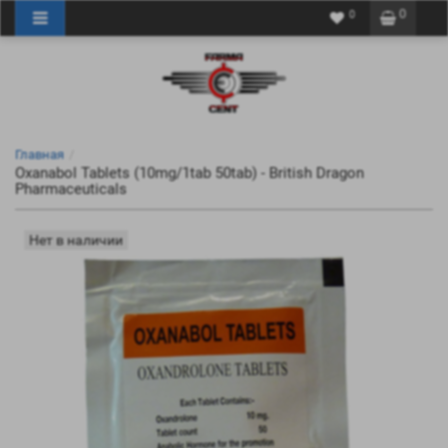
0
0
Главная
Oxanabol Tablets (10mg/1tab 50tab) - British Dragon
Pharmaceuticals
Нет в наличии