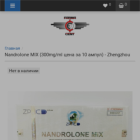
0
0
Главная
Nandrolone MIX (300mg/ml цена за 10 ампул) - Zhengzhou
Нет в наличии