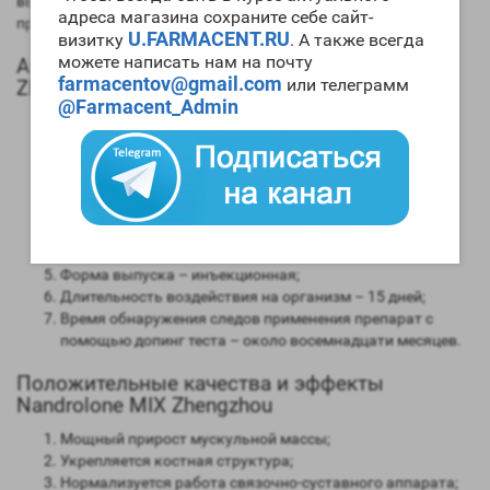
вызывать побочные явления. У нас в магазине наиболее
адреса магазина сохраните себе сайт-
привлекательная
цена Nandrolone MIX Zhengzhou
.
U.FARMACENT.RU
визитку
. А также всегда
можете написать нам на почту
Анаболический профиль Nandrolone MIX
farmacentov@gmail.com
или телеграмм
Zhengzhou
@Farmacent_Admin
Анаболическая активность – 150 процентов в
сравнении мужским гормоном;
Андрогенная активность – 30 процентов в сравнении с
мужским гормоном;
Способность конвертироваться в женские гормоны
(ароматизация) – крайне низкая;
Степень нагрузки на печень – невысокая;
Форма выпуска – инъекционная;
Длительность воздействия на организм – 15 дней;
Время обнаружения следов применения препарат с
помощью допинг теста – около восемнадцати месяцев.
Положительные качества и эффекты
Nandrolone MIX Zhengzhou
Мощный прирост мускульной массы;
Укрепляется костная структура;
Нормализуется работа связочно-суставного аппарата;