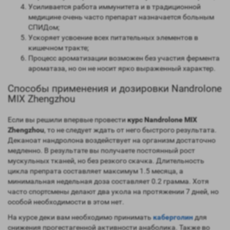
Усиливается работа иммунитета и в традиционной
медицине очень часто препарат назначается больным
СПИДом;
Ускоряет усвоение всех питательных элементов в
кишечном тракте;
Процесс ароматизации возможен без участия фермента
ароматаза, но он не носит ярко выраженный характер.
Способы применения и дозировки Nandrolone
MIX Zhengzhou
Если вы решили впервые провести
курс Nandrolone MIX
Zhengzhou
, то не следует ждать от него быстрого результата.
Деканоат нандролона воздействует на организм достаточно
медленно. В результате вы получаете постоянный рост
мускульных тканей, но без резкого скачка. Длительность
цикла препрата составляет максимум 1.5 месяца, а
минимальная недельная доза составляет 0.2 грамма. Хотя
часто спортсмены делают два укола на протяжении 7 дней, но
особой необходимости в этом нет.
На курсе деки вам необходимо принимать
каберголин
для
снижения прогестагенной активности анаболика. Также во