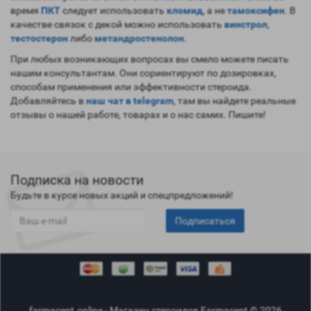
время
ПКТ
следует использовать
кломид
, а не
тамоксифен
. В
качестве связок с декой можно использовать
винстрол
,
тестостерон
либо
метандростенолон
.
При любых возникающих вопросах вы смело можете писать
нашим консультантам. Они сориентируют по дозировках,
способам применения или эффективности стероида.
Добавляйтесь в
наш чат в telegram
, там вы найдете реальные
отзывы о нашей работе, товарах и о нас самих. Пишите!
Подписка на новости
Будьте в курсе новых акций и спецпредложений!
Подписаться
farmacent.online - Магазин стероидов Farmacent © 2026