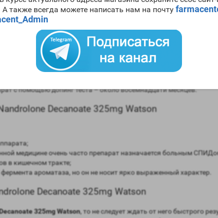
farmacen
. А также всегда можете написать нам на почту
ecanoate 325mg Watson
cent_Admin
в сравнении мужским гормоном;
авнении с мужским гормоном;
моны (ароматизация) – крайне низкая;
ней;
рат с помощью допинг теста – около восемнадцати месяцев.
androlone Decanoate 325mg Watson
ппарата;
онной медицине очень часто препарат назначается больным СПИДо
ов в кишечном тракте;
фермента ароматаза, но он не носит ярко выраженный характер.
drolone Decanoate 325mg Watson
 Decanoate 325mg Watson
, то не следует ждать от него быстрого р