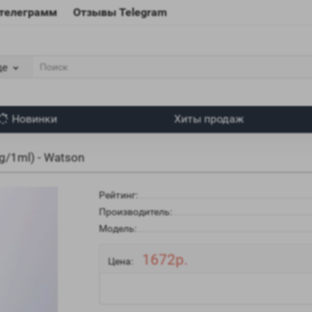
 телеграмм
Отзывы Telegram
де
Новинки
Хиты продаж
g/1ml) - Watson
Рейтинг:
Производитель:
Модель:
1672р.
Цена: