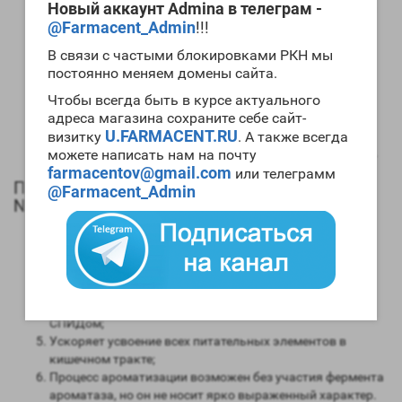
Новый аккаунт Admina в телеграм -
Андрогенная активность – 30 процентов в сравнении с
@Farmacent_Admin
!!!
мужским гормоном;
Способность конвертироваться в женские гормоны
В связи с частыми блокировками РКН мы
(ароматизация) – крайне низкая;
постоянно меняем домены сайта.
Степень нагрузки на печень – невысокая;
Чтобы всегда быть в курсе актуального
Форма выпуска – инъекционная;
адреса магазина сохраните себе сайт-
Длительность воздействия на организм – 15 дней;
U.FARMACENT.RU
Время обнаружения следов применения препарат с
визитку
. А также всегда
помощью допинг теста – около восемнадцати месяцев.
можете написать нам на почту
farmacentov@gmail.com
или телеграмм
Положительные качества и эффекты
@Farmacent_Admin
Nandrolone 10ml Bayer
Мощный прирост мускульной массы;
Укрепляется костная структура;
Нормализуется работа связочно-суставного аппарата;
Усиливается работа иммунитета и в традиционной
медицине очень часто препарат назначается больным
СПИДом;
Ускоряет усвоение всех питательных элементов в
кишечном тракте;
Процесс ароматизации возможен без участия фермента
ароматаза, но он не носит ярко выраженный характер.