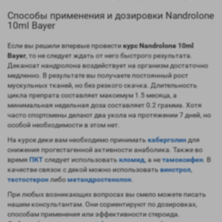
Способы применения и дозировки Nandrolone
10ml Bayer
Если вы решили впервые провести
курс Nandrolone 10ml
Bayer
, то не следует ждать от него быстрого результата.
Деканоат нандролона воздействует на организм достаточно
медленно. В результате вы получаете постоянный рост
мускульных тканей, но без резкого скачка. Длительность
цикла препрата составляет максимум 1.5 месяца, а
минимальная недельная доза составляет 0.2 грамма. Хотя
часто спортсмены делают два укола на протяжении 7 дней, но
особой необходимости в этом нет.
На курсе деки вам необходимо принимать
каберголин
для
снижения прогестагенной активности анаболика. Также во
время
ПКТ
следует использовать
кломид
, а не
тамоксифен
. В
качестве связок с декой можно использовать
винстрол
,
тестостерон
либо
метандростенолон
.
При любых возникающих вопросах вы смело можете писать
нашим консультантам. Они сориентируют по дозировках,
способам применения или эффективности стероида.