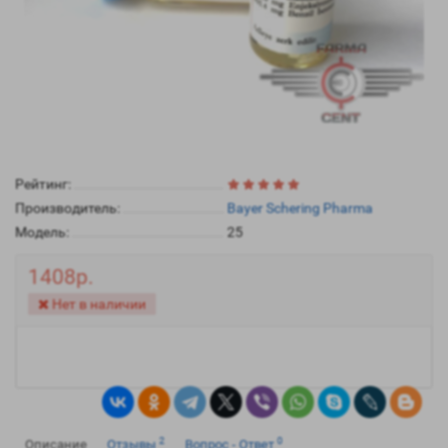
Рейтинг:
Производитель:
Bayer Schering Pharma
Модель:
25
1408р.
Нет в наличии
2
0
Описание
Отзывы
Вопрос - Ответ