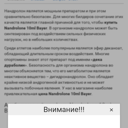
Нандролон является мощным препаратом и при этом
сравнительно безопасен. Для многих билдеров сочетание этих
качеств является главной причиной для того, чтобы
купить
Nandrolone 10ml Bayer
. В организме нандролон может быть
синтезирован под воздействием сильных физических
нагрузок, но в небольших количествах.
Среди атлетов наиболее популярным является эфир деканоат,
обладающий длительным сроком воздействия. Многие
спортсмены знают этот препарат под именем «
дека
дураболин
». Безопасность для организма нандролона во
многом объясняется тем, что его метаболитом является
неактивное вещество – дигидронандролон. Оно обладает
крайне низкой андрогенной активностью и не может
вызывать побочные явления. У нас в магазине наиболее
привлекательная
цена Nandrolone 10ml Bayer
.
Анаболический профиль Nandrolone 10ml
Внимание!!!
×
Bayer
Анаболическая активность – 150 процентов в
сравнении мужским гормоном;