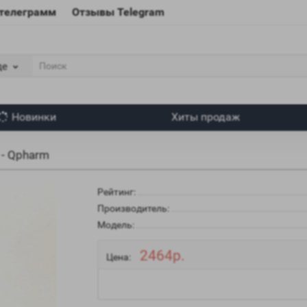
 телеграмм
Отзывы Telegram
де
Новинки
Хиты продаж
 - Qpharm
Рейтинг:
Производитель:
Модель:
2464р.
Цена: