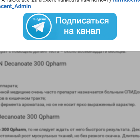
300 Qpharm
cent_Admin
в сравнении мужским гормоном;
авнении с мужским гормоном;
моны (ароматизация) – крайне низкая;
ней;
рат с помощью допинг теста – около восемнадцати месяцев.
 Decanoate 300 Qpharm
ппарата;
онной медицине очень часто препарат назначается больным СПИДо
ов в кишечном тракте;
фермента ароматаза, но он не носит ярко выраженный характер.
ecanoate 300 Qpharm
e 300 Qpharm
, то не следует ждать от него быстрого результата. Д
остоянный рост мускульных тканей, но без резкого скачка. Длител