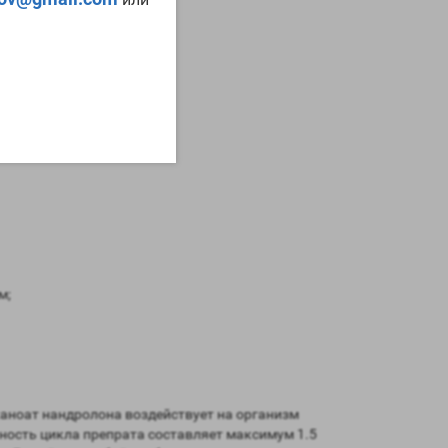
м;
еканоат нандролона воздействует на организм
ьность цикла препрата составляет максимум 1.5