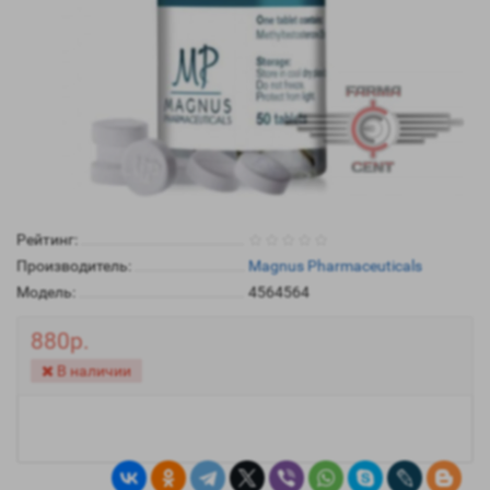
Рейтинг:
Производитель:
Magnus Pharmaceuticals
Модель:
4564564
880р.
В наличии