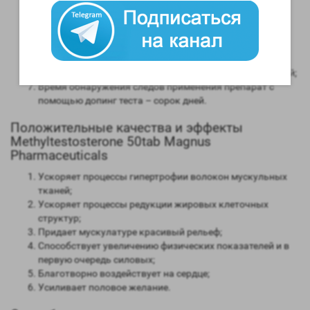
мужским гормоном;
Способность конвертироваться в женские гормоны
(ароматизация) – высокая;
Степень нагрузки на печень – отсутствует;
Форма выпуска – инъекционная;
Длительность воздействия на организм – от 2 до 3 дней;
Время обнаружения следов применения препарат с
помощью допинг теста – сорок дней.
Положительные качества и эффекты
Methyltestosterone 50tab Magnus
Pharmaceuticals
Ускоряет процессы гипертрофии волокон мускульных
тканей;
Ускоряет процессы редукции жировых клеточных
структур;
Придает мускулатуре красивый рельеф;
Способствует увеличению физических показателей и в
первую очередь силовых;
Благотворно воздействует на сердце;
Усиливает половое желание.