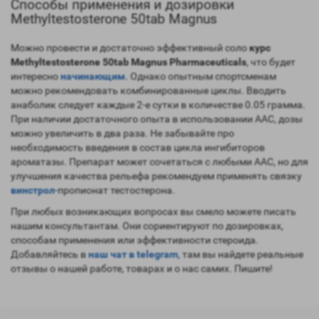
Способы применения и дозировки
Methyltestosterone 50tab Magnus
Можно провести и достаточно эффективный соло
курс
Methyltestosterone 50tab Magnus Pharmaceuticals
, что будет
интересно
начинающим
. Однако опытным спортсменам
можно рекомендовать комбинированные циклы. Вводить
анаболик следует каждые 2-е сутки в количестве 0.05 грамма.
При наличии достаточного опыта в использовании ААС, дозы
можно увеличить в два раза. Не забывайте про
необходимость введения в состав цикла ингибиторов
ароматазы. Препарат может сочетаться с любыми ААС, но для
улучшения качества рельефа рекомендуем применять связку
винстрол
-пропионат тестостерона.
При любых возникающих вопросах вы смело можете писать
нашим консультантам. Они сориентируют по дозировках,
способам применения или эффективности стероида.
Добавляйтесь в
наш чат в telegram
, там вы найдете реальные
отзывы о нашей работе, товарах и о нас самих. Пишите!