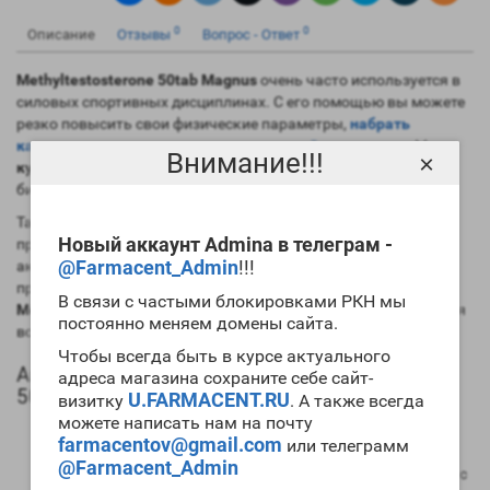
0
0
Описание
Отзывы
Вопрос - Ответ
Methyltestosterone 50tab Magnus
очень часто используется в
силовых спортивных дисциплинах. С его помощью вы можете
резко повысить свои физические параметры,
набрать
качественную массу
, провести
отличный цикл сушки
. Могут
Внимание!!!
×
купить Methyltestosterone 50tab Magnus
и начинающие
билдеры для своего первого цикла.
Так как период полужизни у пропионата невысок, то риски
Новый аккаунт Admina в телеграм -
проявления побочек минимальны. Также препарат не столь
@Farmacent_Admin
!!!
активно задерживает в организме жидкость в сравнении с
пролонгированными эфирами. Заметим, что наша
цена
В связи с частыми блокировками РКН мы
Methyltestosterone 50tab Magnus Pharmaceuticals
понравится
постоянно меняем домены сайта.
всем спортсменам.
Чтобы всегда быть в курсе актуального
Анаболический профиль Methyltestosterone
адреса магазина сохраните себе сайт-
50tab Magnus
U.FARMACENT.RU
визитку
. А также всегда
можете написать нам на почту
Анаболическая активность – 100 процентов в
farmacentov@gmail.com
или телеграмм
сравнении мужским гормоном;
@Farmacent_Admin
Андрогенная активность – 100 процентов в сравнении с