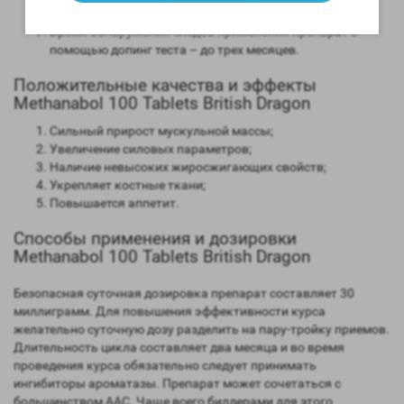
часов;
Время обнаружения следов применения препарат с
помощью допинг теста – до трех месяцев.
Положительные качества и эффекты
Methanabol 100 Tablets British Dragon
Сильный прирост мускульной массы;
Увеличение силовых параметров;
Наличие невысоких жиросжигающих свойств;
Укрепляет костные ткани;
Повышается аппетит.
Способы применения и дозировки
Methanabol 100 Tablets British Dragon
Безопасная суточная дозировка препарат составляет 30
миллиграмм. Для повышения эффективности курса
желательно суточную дозу разделить на пару-тройку приемов.
Длительность цикла составляет два месяца и во время
проведения курса обязательно следует принимать
ингибиторы ароматазы. Препарат может сочетаться с
большинством ААС. Чаще всего билдерами для этого