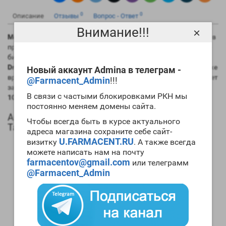
0
0
Описание
Отзывы
Вопрос - Ответ
Внимание!!!
×
Methanabol 100 Tablets British Dragon
был синтезирован еще в
прошедшем столетии и продолжает активно использоваться
билдерами. Очень часто
курс Methanabol 100 Tablets British
Dragon
становится первым для начинающих билдеров. В то же
Новый аккаунт Admina в телеграм -
время используют этот анаболик и опытные билдеры. Следует
@Farmacent_Admin
!!!
заметить, что в сравнении с другими ААС,
цена Methanabol
В связи с частыми блокировками РКН мы
100 Tablets British Dragon
минимальна.
постоянно меняем домены сайта.
Анаболический профиль Methanabol 100
Чтобы всегда быть в курсе актуального
Tablets British Dragon
адреса магазина сохраните себе сайт-
U.FARMACENT.RU
визитку
. А также всегда
Анаболические свойства – 200 процентов от мужского
можете написать нам на почту
гормона;
farmacentov@gmail.com
или телеграмм
Андрогенные свойства – 50 процентов от мужского
@Farmacent_Admin
гормона;
Способность конвертироваться в женские гормоны
(ароматизация) – есть (невысока);
Степень нагрузки на печень – средняя;
Форма выпуска – таблетированная, инъекционная;
Длительность воздействия на организм – от 6 до 8