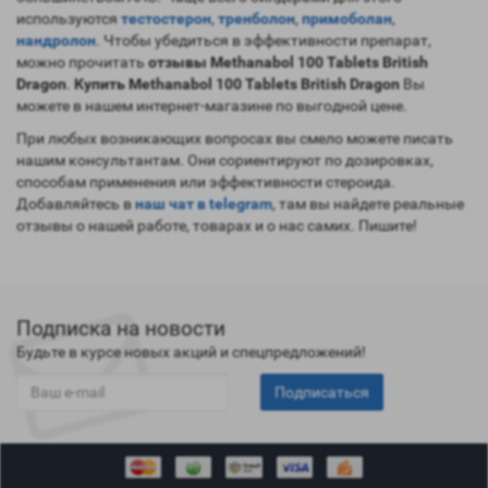
используются
тестостерон
,
тренболон
,
примоболан
,
нандролон
. Чтобы убедиться в эффективности препарат,
можно прочитать
отзывы Methanabol 100 Tablets British
Dragon
.
Купить Methanabol 100 Tablets British Dragon
Вы
можете в нашем интернет-магазине по выгодной цене.
При любых возникающих вопросах вы смело можете писать
нашим консультантам. Они сориентируют по дозировках,
способам применения или эффективности стероида.
Добавляйтесь в
наш чат в telegram
, там вы найдете реальные
отзывы о нашей работе, товарах и о нас самих. Пишите!
Подписка на новости
Будьте в курсе новых акций и спецпредложений!
Подписаться