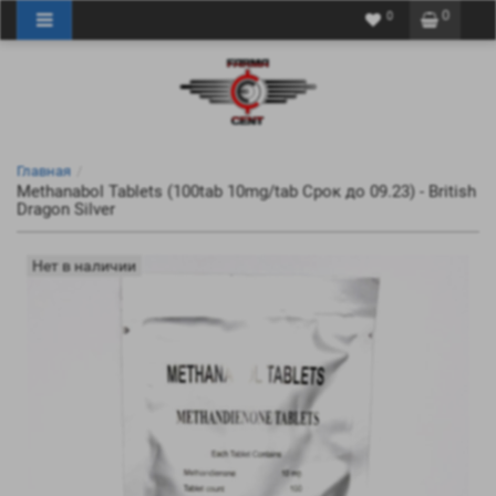
0
0
Главная
Methanabol Tablets (100tab 10mg/tab Срок до 09.23) - British
Dragon Silver
Нет в наличии