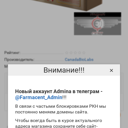
Рейтинг:
Производитель:
CanadaBioLabs
Модель:
3457
Внимание!!!
×
5896р.
В наличии
Новый аккаунт Admina в телеграм -
@Farmacent_Admin
!!!
В связи с частыми блокировками РКН мы
постоянно меняем домены сайта.
Чтобы всегда быть в курсе актуального
адреса магазина сохраните себе сайт-
0
0
Описание
Отзывы
Вопрос - Ответ