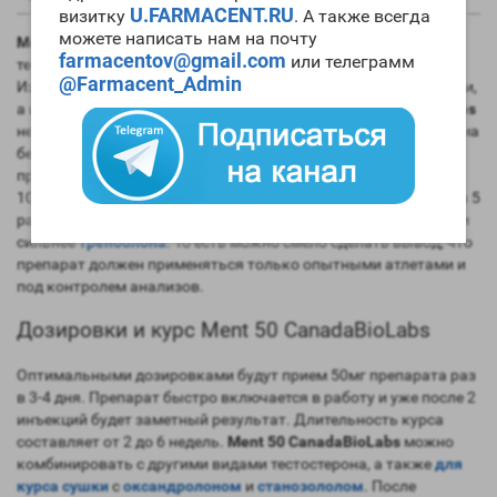
U.FARMACENT.RU
визитку
. А также всегда
можете написать нам на почту
Ment 50 CanadaBioLabs
имеет формулу 7альфа-метил-19-нор
farmacentov@gmail.com
или телеграмм
тестостерон и является производным нандролонов.
@Farmacent_Admin
Изначально препарат создавался для мужской контрацепции,
а именно подавления сперматогенеза.
Ment 50 CanadaBioLabs
не ароматизируется и не превращается в ДГТ, а значит, весьма
безопасен в приеме и появлению побочных эффектов. Этот
препарат весьма уникален, ведь его анаболический индекс в
10 раз выше чем у тестсотерона, а надрогенное воздействие в 5
раз выше, а другими словами гораздо сильнее тестостерона и
сильнее
тренболона
. То есть можно смело сделать вывод, что
препарат должен применяться только опытными атлетами и
под контролем анализов.
Дозировки и курс Ment 50 CanadaBioLabs
Оптимальными дозировками будут прием 50мг препарата раз
в 3-4 дня. Препарат быстро включается в работу и уже после 2
инъекций будет заметный результат. Длительность курса
составляет от 2 до 6 недель.
Ment 50 CanadaBioLabs
можно
комбинировать с другими видами тестостерона, а также
для
курса сушки
с
оксандролоном
и
станозололом
. После