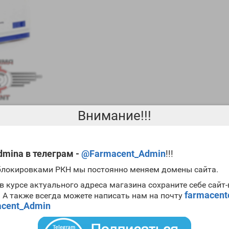
Внимание!!!
mina в телеграм -
@Farmacent_Admin
!!!
 блокировками РКН мы постоянно меняем домены сайта.
 сильных стероидов:
тренболона
,
нандролона деканоата
и
тестост
м делают длинным. В основном его используют для набора мышечно
в курсе актуального адреса магазина сохраните себе сайт
парата и поэтому, если у вас есть склонность к увеличению прогест
farmacen
. А также всегда можете написать нам на почту
емом блокаторов прогестерона. Следует помнить, что препарат ве
cent_Admin