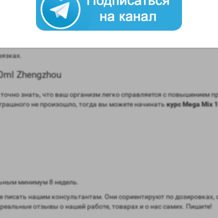
engzhou
массы;
ку;
вязках.
0ml Zhengzhou
очно знать, что ваш организм легко справляется с повышением про
 страшного не произошло, тогда вы можете начинать
курс Mega Mix 
ьным минимум 8 недель.
 писать нашим консультантам. Они сориентируют по дозировках, 
 реальные отзывы о нашей работе, товарах и о нас самих. Пишите!