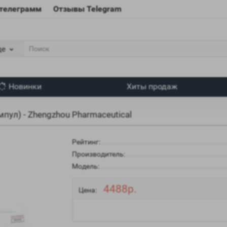
 телеграмм
Отзывы Telegram
де
Новинки
Хиты продаж
пул) - Zhengzhou Pharmaceutical
Рейтинг:
Производитель:
Модель:
4488р.
Цена: