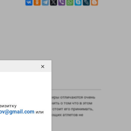
×
ерона энантата
. Все эти эфиры отличаются очень
й массы. Но следует помнить о том что в этом
-визитку
ерона не в коем случае не стоит его принимать,
tov@gmail.com
или
сьма сильный и для начинающих атлетов не