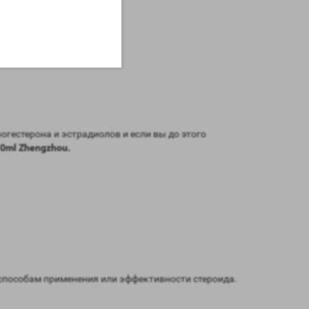
гестерона и эстрадиолов и если вы до этого
10ml Zhengzhou.
способам применения или эффективности стероида.