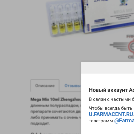
0
0
Описание
Отзывы
Вопрос - Ответ
Новый аккаунт Ad
В связи с частыми
Mega Mix 10ml Zhengzhou
является сочетанием трех
длинным полураспадом, поэтому курс обычно на не
Чтобы всегда быть 
препарате сочетаются два вида прогестероновых пре
U.FARMACENT.RU
либо принимать с очень четким наблюдением и при
@Farma
телеграмм
подходит.