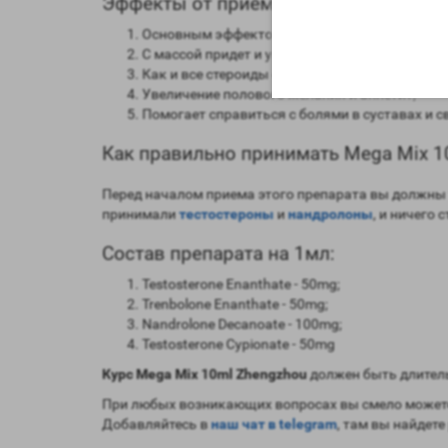
Эффекты от приема Mega Mix 10ml Zh
Основным эффектом будет набор мышечной 
С массой придет и увеличение силы;
Как и все стероиды сжигает жировую прослой
Увеличение полового желания и аппетит;
Помогает справиться с болями в суставах и с
Как правильно принимать Mega Mix 1
Перед началом приема этого препарата вы должны т
принимали
тестостероны
и
нандролоны
, и ничего
Состав препарата на 1мл:
Testosterone Enanthate - 50mg;
Trenbolone Enanthate - 50mg;
Nandrolone Decanoate - 100mg;
Testosterone Cypionate - 50mg
Курс Mega Mix 10ml Zhengzhou
должен быть длител
При любых возникающих вопросах вы смело можете
Добавляйтесь в
наш чат в telegram
, там вы найдете