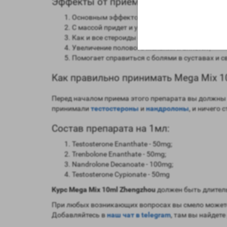
Эффекты от приема Mega Mix 10ml Zh
Основным эффектом будет набор мышечной 
С массой придет и увеличение силы;
Как и все стероиды сжигает жировую прослой
Увеличение полового желания и аппетит;
Помогает справиться с болями в суставах и с
Как правильно принимать Mega Mix 1
Перед началом приема этого препарата вы должны т
принимали
тестостероны
и
нандролоны
, и ничего
Состав препарата на 1мл:
Testosterone Enanthate - 50mg;
Trenbolone Enanthate - 50mg;
Nandrolone Decanoate - 100mg;
Testosterone Cypionate - 50mg
Курс Mega Mix 10ml Zhengzhou
должен быть длител
При любых возникающих вопросах вы смело можете
Добавляйтесь в
наш чат в telegram
, там вы найдете