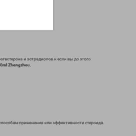
гестерона и эстрадиолов и если вы до этого
10ml Zhengzhou.
способам применения или эффективности стероида.