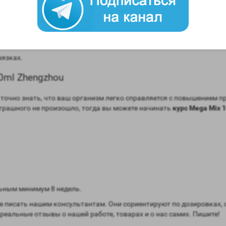
engzhou
массы;
ку;
вязках.
0ml Zhengzhou
очно знать, что ваш организм легко справляется с повышением про
 страшного не произошло, тогда вы можете начинать
курс Mega Mix 
ьным минимум 8 недель.
 писать нашим консультантам. Они сориентируют по дозировках, 
 реальные отзывы о нашей работе, товарах и о нас самих. Пишите!