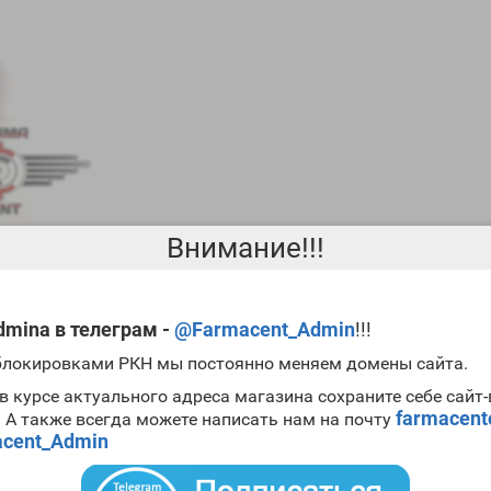
Внимание!!!
mina в телеграм -
@Farmacent_Admin
!!!
 блокировками РКН мы постоянно меняем домены сайта.
 сильных стероидов:
тренболона
,
нандролона деканоата
и
тестост
м делают длинным. В основном его используют для набора мышечно
в курсе актуального адреса магазина сохраните себе сайт
парата и поэтому , если у вас есть склонность к увеличению прогес
farmacen
. А также всегда можете написать нам на почту
емом блокаторов прогестерона. Следует помнить, что препарат ве
cent_Admin