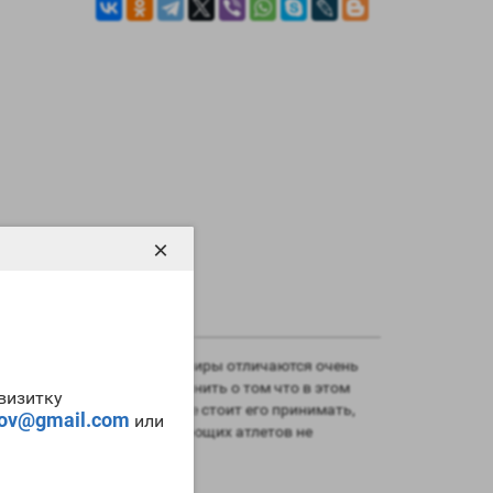
×
ерона энантата
. Все эти эфиры отличаются очень
й массы . Но следует помнить о том что в этом
-визитку
терона не в коем случае не стоит его принимать,
tov@gmail.com
или
сьма сильный и для начинающих атлетов не