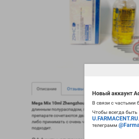
0
0
Описание
Отзывы
Вопрос - Ответ
Новый аккаунт Ad
В связи с частыми
Mega Mix 10ml Zhengzhou
является сочетанием трех
длинным полураспадом, поэтому курс обычно на не
Чтобы всегда быть 
препарате сочетаются два вида прогестероновых пре
U.FARMACENT.RU
либо принимать с очень четким наблюдением и при
@Farma
телеграмм
подходит.