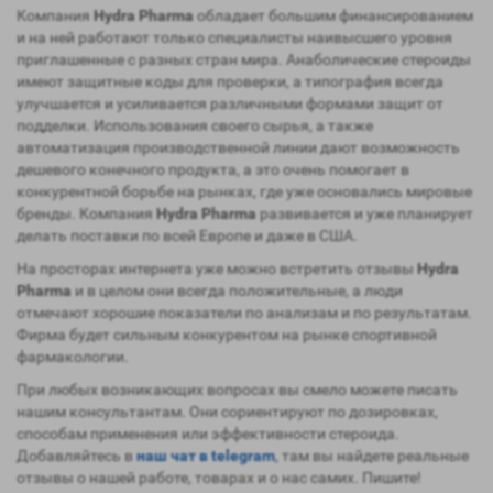
Компания
Hydra Pharma
обладает большим финансированием
и на ней работают только специалисты наивысшего уровня
приглашенные с разных стран мира. Анаболические стероиды
имеют защитные коды для проверки, а типография всегда
улучшается и усиливается различными формами защит от
подделки. Использования своего сырья, а также
автоматизация производственной линии дают возможность
дешевого конечного продукта, а это очень помогает в
конкурентной борьбе на рынках, где уже основались мировые
бренды. Компания
Hydra Pharma
развивается и уже планирует
делать поставки по всей Европе и даже в США.
На просторах интернета уже можно встретить отзывы
Hydra
Pharma
и в целом они всегда положительные, а люди
отмечают хорошие показатели по анализам и по результатам.
Фирма будет сильным конкурентом на рынке спортивной
фармакологии.
При любых возникающих вопросах вы смело можете писать
нашим консультантам. Они сориентируют по дозировках,
способам применения или эффективности стероида.
Добавляйтесь в
наш чат в telegram
, там вы найдете реальные
отзывы о нашей работе, товарах и о нас самих. Пишите!