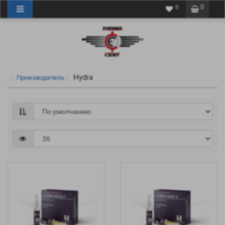
0
0
Hydra
Производитель