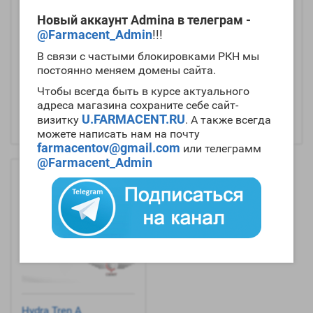
Новый аккаунт Admina в телеграм -
@Farmacent_Admin
!!!
В связи с частыми блокировками РКН мы
постоянно меняем домены сайта.
Чтобы всегда быть в курсе актуального
Hydra Test P (100mg/ml
Hydra Test Ph 100
адреса магазина сохраните себе сайт-
1ml цена за ампулу) -
(100mg/1ml цена за
U.FARMACENT.RU
Hydra
ампулу) - Hydra
визитку
. А также всегда
можете написать нам на почту
farmacentov@gmail.com
или телеграмм
@Farmacent_Admin
Hydra Tren A