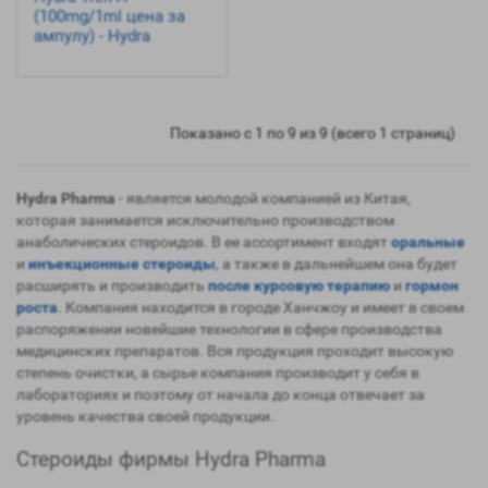
(100mg/1ml цена за
ампулу) - Hydra
Показано с 1 по 9 из 9 (всего 1 страниц)
Hydra Pharma
- является молодой компанией из Китая,
которая занимается исключительно производством
анаболических стероидов. В ее ассортимент входят
оральные
и
инъекционные
стероиды
, а также в дальнейшем она будет
расширять и производить
после курсовую
терапию
и
гормон
роста
. Компания находится в городе Ханчжоу и имеет в своем
распоряжении новейшие технологии в сфере производства
медицинских препаратов. Вся продукция проходит высокую
степень очистки, а сырье компания производит у себя в
лабораториях и поэтому от начала до конца отвечает за
уровень качества своей продукции.
Стероиды фирмы Hydra Pharma