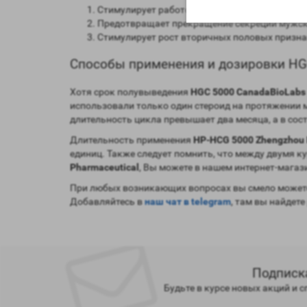
Стимулирует работоспособность тестикул;
Предотвращает прекращение секреции мужск
Стимулирует рост вторичных половых призна
Способы применения и дозировки HG
Хотя срок полувыведения
HGC 5000 CanadaBioLabs
использовали только один стероид на протяжении 
длительность цикла превышает два месяца, а в сос
Длительность применения
HP-HCG 5000 Zhengzhou 
единиц. Также следует помнить, что между двумя к
Pharmaceutical
, Вы можете в нашем интернет-магаз
При любых возникающих вопросах вы смело можете
Добавляйтесь в
наш чат в telegram
, там вы найдете
Подписк
Будьте в курсе новых акций и 