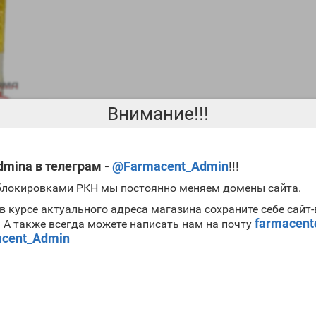
Внимание!!!
mina в телеграм -
@Farmacent_Admin
!!!
 блокировками РКН мы постоянно меняем домены сайта.
в курсе актуального адреса магазина сохраните себе сайт
farmacen
. А также всегда можете написать нам на почту
рмоном, воздействие на организм, которого сравнимо с ЛГ и ФСГ. 
cent_Admin
 чаще всего
после курса HGC 5000 CanadaBioLabs
не применяется. 
стероидов. Как известно, любой анаболик в разной степени облад
ожно избежать серьезных проблем со здоровьем.
anadaBioLabs