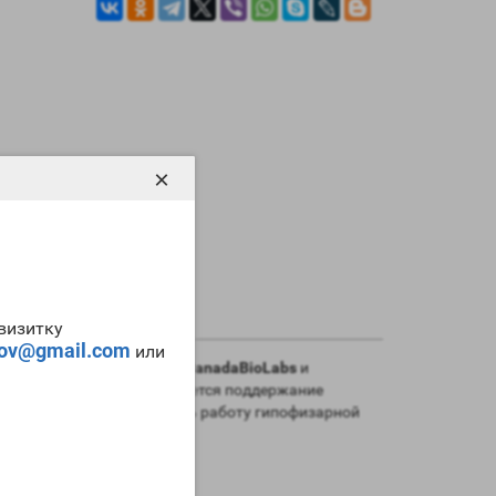
×
-визитку
tov@gmail.com
или
Именно поэтому
HGC 5000 CanadaBioLabs
и
Его основной задачей является поддержание
ает способностью подавлять работу гипофизарной