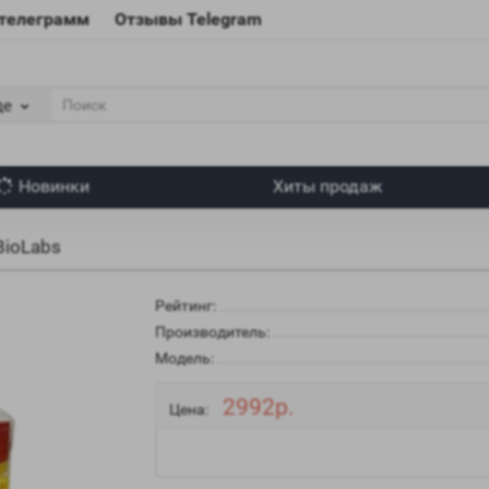
 телеграмм
Отзывы Telegram
де
Новинки
Хиты продаж
BioLabs
Рейтинг:
Производитель:
Модель:
2992р.
Цена: