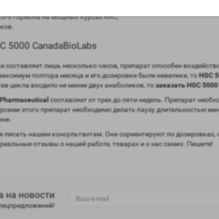
ого гормона на мощных курсах ААС;
ков.
C 5000 CanadaBioLabs
и составляет лишь несколько часов, препарат способен воздейство
максимум полтора месяца и его дозировки были невелики, то
HGC 5
тав цикла входило не менее двух анаболиков, то
заказать HGC 5000
Pharmaceutical
составляет от трех до пяти недель. Препарат необх
урсами этого препарат необходимо делать паузу длительностью ми
ине.
 писать нашим консультантам. Они сориентируют по дозировках, 
 реальные отзывы о нашей работе, товарах и о нас самих. Пишите!
а на новости
спецпредложений!