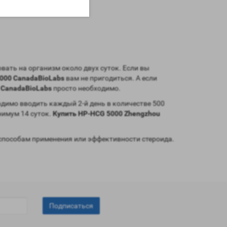
вать на организм около двух суток. Если вы
000 CanadaBioLabs
вам не пригодиться. А если
 CanadaBioLabs
просто необходимо.
одимо вводить каждый 2-й день в количестве 500
нимум 14 суток.
Купить HP-HCG 5000 Zhengzhou
способам применения или эффективности стероида.
Подписаться