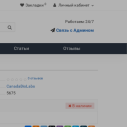
0
Закладки
Личный кабинет
Работаем: 24/7
Связь с Админом
Статьи
Отзывы
0 отзывов
CanadaBioLabs
5675
В наличии