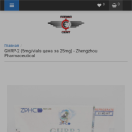
0
0
Главная
GHRP-2 (5mg/vials цена за 25mg) - Zhengzhou
Pharmaceutical