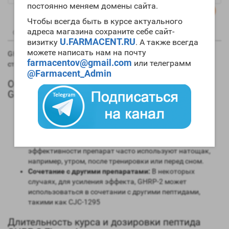
постоянно меняем домены сайта.
Чтобы всегда быть в курсе актуального
адреса магазина сохраните себе сайт-
0
0
Описание
Отзывы
Вопрос - Ответ
U.FARMACENT.RU
визитку
. А также всегда
можете написать нам на почту
GHRP-2 (Growth Hormone Releasing Peptide-2) — это пептид,
farmacentov@gmail.com
или телеграмм
стимулирующий выработку собственного гормона роста.
@Farmacent_Admin
Общие сведения о применении пептида
GHRP-2 Zhengzhou:
Способ введения:
GHRP-2 обычно вводится подкожно,
часто в жировую складку живота, с использованием
инсулиновых шприцев.
Время приема:
Для достижения максимальной
эффективности препарат часто используют натощак,
например, утром, после тренировки или перед сном.
Сочетание с другими препаратами:
В некоторых
случаях, для усиления эффекта, GHRP-2 может
использоваться в сочетании с другими пептидами,
такими как CJC-1295
Длительность курса и дозировки пептида