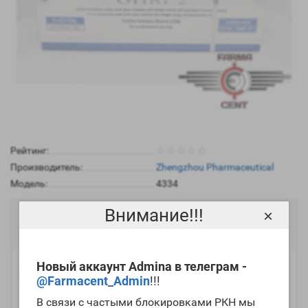
Рейтинг:
Производитель:
Zhengzhou Pharmaceutical
Модель:
4334
Внимание!!!
3432р.
×
Есть в наличии
Новый аккаунт Admina в телеграм -
-
Купить
+
@Farmacent_Admin
!!!
В связи с частыми блокировками РКН мы