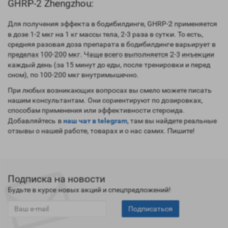
GHRP-2 Zhengzhou:
Для получения эффекта в бодибилдинге, GHRP-2 применяется
в дозе 1-2 мкг на 1 кг массы тела, 2-3 раза в сутки. То есть,
средняя разовая доза препарата в бодибилдинге варьирует в
пределах 100-200 мкг. Чаще всего выполняется 2-3 инъекции
каждый день (за 15 минут до еды, после тренировки и перед
сном), по 100-200 мкг внутримышечно.
При любых возникающих вопросах вы смело можете писать
нашим консультантам. Они сориентируют по дозировках,
способам применения или эффективности стероида.
Добавляйтесь в
наш чат в telegram
, там вы найдете реальные
отзывы о нашей работе, товарах и о нас самих. Пишите!
Подписка на новости
Будьте в курсе новых акций и спецпредложений!
Подписаться