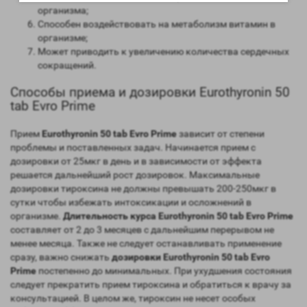
организма;
Способен воздействовать на метаболизм витамин в
организме;
Может приводить к увеличению количества сердечных
сокращений.
Способы приема и дозировки Eurothyronin 50
tab Evro Prime
Прием
Eurothyronin 50 tab Evro Prime
зависит от степени
проблемы и поставленных задач. Начинается прием с
дозировки от 25мкг в день и в зависимости от эффекта
решается дальнейший рост дозировок. Максимальные
дозировки тироксина не должны превышать 200-250мкг в
сутки чтобы избежать интоксикации и осложнений в
организме.
Длительность курса Eurothyronin 50 tab Evro Prime
составляет от 2 до 3 месяцев с дальнейшим перерывом не
менее месяца. Также не следует останавливать применение
сразу, важно снижать
дозировки Eurothyronin 50 tab Evro
Prime
постепенно до минимальных. При ухудшения состояния
следует прекратить прием тироксина и обратиться к врачу за
консультацией. В целом же, тироксин не несет особых