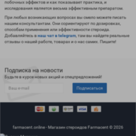
побочных эффектов и как показывает практика, и
исследования является весьма эффективным препаратом.
При любых возникающих вопросах вы смело можете писать
нашим консультантам. Они сориентируют по дозировках,
способам применения или эффективности стероида.
Добавляйтесь в
наш чат в telegram
, там вы найдете реальные
отзывы о нашей работе, товарах и о нас самих. Пишите!
Подписка на новости
Будьте в курсе новых акций и спецпредложений!
Подписаться
farmacent.online - Магазин стероидов Farmacent © 2026