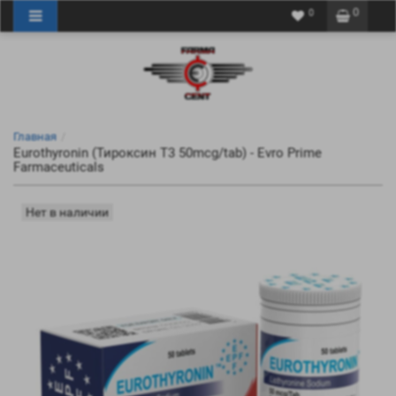
0
0
Главная
Eurothyronin (Тироксин Т3 50mcg/tab) - Evro Prime
Farmaceuticals
Нет в наличии