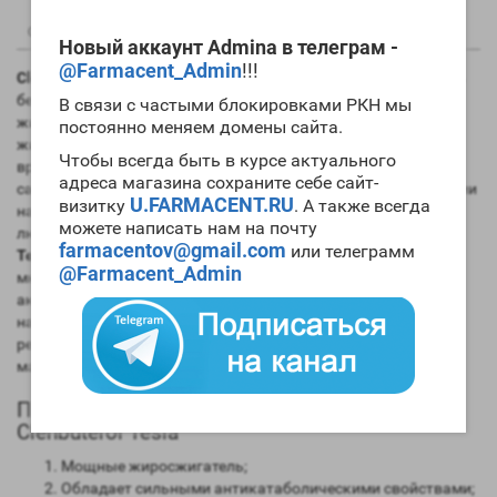
0
0
Описание
Отзывы
Вопрос - Ответ
Новый аккаунт Admina в телеграм -
@Farmacent_Admin
!!!
Clenbuterol Tesla
обладает способностью воздействовать на
бета-рецепторы, расположенные в клеточных структурах
В связи с частыми блокировками РКН мы
жировых тканей. Именно это и объясняет мощные
постоянно меняем домены сайта.
жиросжигающие свойства препарата. На данный момент
Чтобы всегда быть в курсе актуального
времени,
Clenbuterol Tesla
можно смело считать одним из
адреса магазина сохраните себе сайт-
самых мощных жиросжигателей, используемых спортсменами
U.FARMACENT.RU
визитку
. А также всегда
на
курсах сушки
. Также этот препарат часто принимают и
можете написать нам на почту
люди, желающие избавиться от лишнего веса.
Clenbuterol
farmacentov@gmail.com
или телеграмм
Tesla для похудения
весьма эффективен и это подтвердят
@Farmacent_Admin
многочисленные отзывы. В то же время препарат атлетами
активно используется и после курсов АА, так как способен
надежно защитить мускульные ткани от катаболических
реакций. Заметим, что
цена Clenbuterol Tesla
в разных
магазинах может несколько отличаться.
Положительные качества и эффекты
Clenbuterol Tesla
Мощные жиросжигатель;
Обладает сильными антикатаболическими свойствами;