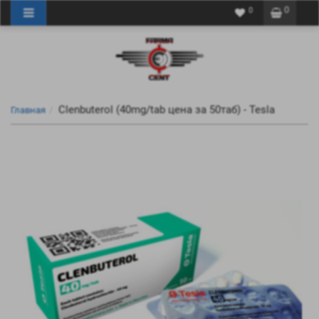
0
0
Clenbuterol (40mg/tab цена за 50таб) - Tesla
Главная