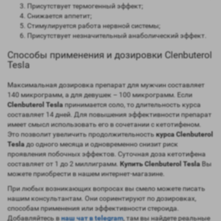
Присутствует термогенный эффект;
Снижается аппетит;
Стимулируется работа нервной системы;
Присутствует незначительный анаболический эффект.
Способы применения и дозировки Clenbuterol
Tesla
Максимальная дозировка препарат для мужчин составляет
140 микрограмм, а для девушек – 100 микрограмм. Если
Clenbuterol Tesla
принимается соло, то длительность курса
составляет 14 дней. Для повышения эффективности препарат
имеет смысл использовать его в сочетании с кетотифеном.
Это позволит увеличить продолжительность
курса Clenbuterol
Tesla
до одного месяца и одновременно снизит риск
проявления побочных эффектов. Суточная доза кетотифена
составляет от 1 до 2 миллиграмм.
Купить Clenbuterol Tesla
Вы
можете приобрести в нашем интернет-магазине.
При любых возникающих вопросах вы смело можете писать
нашим консультантам. Они сориентируют по дозировках,
способам применения или эффективности стероида.
Добавляйтесь в
наш чат в telegram
, там вы найдете реальные