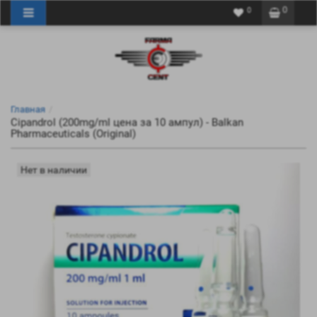
0
0
Главная
Cipandrol (200mg/ml цена за 10 ампул) - Balkan
Pharmaceuticals (Original)
Нет в наличии