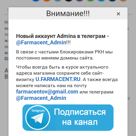
0
0
Описание
Отзывы
Вопрос - Ответ
Внимание!!!
×
На данный момент самым длинным эфиром тестостерона
является именно ципионат. Это хорошо в плане его силы, но в
то же время вызывает сильную задержку в организме
Новый аккаунт Admina в телеграм -
жидкости. Практически всегда препарат используется в
@Farmacent_Admin
!!!
сочетании с другими ААС. Если вам необходим
мощный
В связи с частыми блокировками РКН мы
массонаборный цикл
, то для его проведения стоит
купить
постоянно меняем домены сайта.
Cipandrol 200mg Balkan Pharmaceuticals
.
Чтобы всегда быть в курсе актуального
Анаболический профиль Cipandrol 200mg
адреса магазина сохраните себе сайт-
Balkan Pharmaceuticals
U.FARMACENT.RU
визитку
. А также всегда
можете написать нам на почту
Анаболическая активность – 100 процентов в
farmacentov@gmail.com
или телеграмм
сравнении мужским гормоном;
@Farmacent_Admin
Андрогенная активность – 100 процентов в сравнении с
мужским гормоном;
Способность конвертироваться в женские гормоны
(ароматизация) – высокая;
Степень нагрузки на печень – отсутствует;
Форма выпуска – инъекционная;
Длительность воздействия на организм – 15-16 дней;