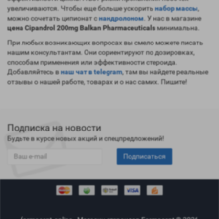
увеличиваются. Чтобы еще больше ускорить
набор массы
,
можно сочетать ципионат с
нандролоном
. У нас в магазине
цена Cipandrol 200mg Balkan Pharmaceuticals
минимальна.
При любых возникающих вопросах вы смело можете писать
нашим консультантам. Они сориентируют по дозировках,
способам применения или эффективности стероида.
Добавляйтесь в
наш чат в telegram
, там вы найдете реальные
отзывы о нашей работе, товарах и о нас самих. Пишите!
Подписка на новости
Будьте в курсе новых акций и спецпредложений!
Подписаться