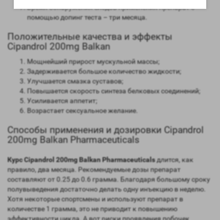
Время обнаружения следов применения препарат с
помощью допинг теста – три месяца.
Положительные качества и эффекты
Cipandrol 200mg Balkan
Мощнейший прирост мускульной массы;
Задерживается большое количество жидкости;
Улучшается смазка суставов;
Повышается скорость синтеза белковых соединений;
Усиливается аппетит;
Возрастает сексуальное желание.
Способы применения и дозировки Cipandrol
200mg Balkan Pharmaceuticals
Курс Cipandrol 200mg Balkan Pharmaceuticals
длится, как
правило, два месяца. Рекомендуемые дозы препарат
составляют от 0.25 до 0.6 грамма. Благодаря большому сроку
полувыведения достаточно делать одну инъекцию в неделю.
Хотя некоторые спортсмены и используют препарат в
количестве 1 грамма, это не приводит к повышению
эффективности цикла. А вот риски проявления побочек