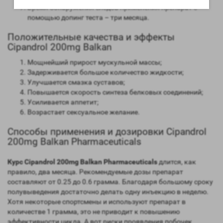
Время обнаружения следов применения препарат с
помощью допинг теста – три месяца.
Положительные качества и эффекты
Cipandrol 200mg Balkan
Мощнейший прирост мускульной массы;
Задерживается большое количество жидкости;
Улучшается смазка суставов;
Повышается скорость синтеза белковых соединений;
Усиливается аппетит;
Возрастает сексуальное желание.
Способы применения и дозировки Cipandrol
200mg Balkan Pharmaceuticals
Курс Cipandrol 200mg Balkan Pharmaceuticals
длится, как
правило, два месяца. Рекомендуемые дозы препарат
составляют от 0.25 до 0.6 грамма. Благодаря большому сроку
полувыведения достаточно делать одну инъекцию в неделю.
Хотя некоторые спортсмены и используют препарат в
количестве 1 грамма, это не приводит к повышению
эффективности цикла. А вот риски проявления побочек