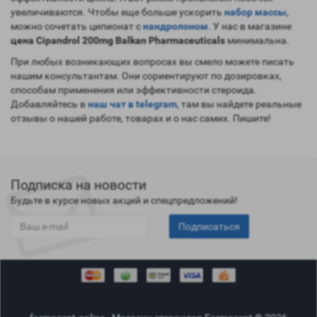
увеличиваются. Чтобы еще больше ускорить
набор массы
,
можно сочетать ципионат с
нандролоном
. У нас в магазине
цена Cipandrol 200mg Balkan Pharmaceuticals
минимальна.
При любых возникающих вопросах вы смело можете писать
нашим консультантам. Они сориентируют по дозировках,
способам применения или эффективности стероида.
Добавляйтесь в
наш чат в telegram
, там вы найдете реальные
отзывы о нашей работе, товарах и о нас самих. Пишите!
Подписка на новости
Будьте в курсе новых акций и спецпредложений!
Подписаться