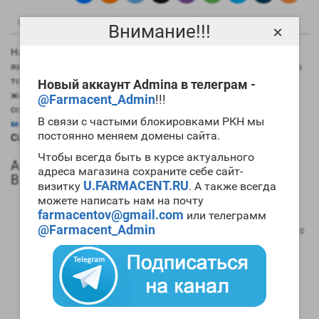
0
0
Описание
Отзывы
Вопрос - Ответ
Внимание!!!
×
На данный момент самым длинным эфиром тестостерона
является именно ципионат. Это хорошо в плане его силы, но в
то же время вызывает сильную задержку в организме
Новый аккаунт Admina в телеграм -
жидкости. Практически всегда препарат используется в
@Farmacent_Admin
!!!
сочетании с другими ААС. Если вам необходим
мощный
В связи с частыми блокировками РКН мы
массонаборный цикл
, то для его проведения стоит
купить
постоянно меняем домены сайта.
Cipandrol 200mg Balkan Pharmaceuticals
.
Чтобы всегда быть в курсе актуального
Анаболический профиль Cipandrol 200mg
адреса магазина сохраните себе сайт-
Balkan Pharmaceuticals
U.FARMACENT.RU
визитку
. А также всегда
можете написать нам на почту
Анаболическая активность – 100 процентов в
farmacentov@gmail.com
или телеграмм
сравнении мужским гормоном;
@Farmacent_Admin
Андрогенная активность – 100 процентов в сравнении с
мужским гормоном;
Способность конвертироваться в женские гормоны
(ароматизация) – высокая;
Степень нагрузки на печень – отсутствует;
Форма выпуска – инъекционная;
Длительность воздействия на организм – 15-16 дней;