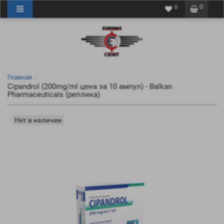
0
0
Главная
Cipandrol (200mg/ml цена за 10 ампул) - Balkan
Pharmaceuticals (реплика)
Нет в наличии