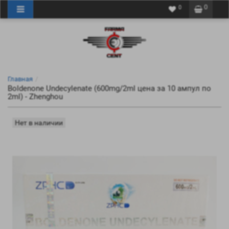
0
0
Главная
Boldenone Undecylenate (600mg/2ml цена за 10 ампул по
2ml) - Zhenghou
Нет в наличии