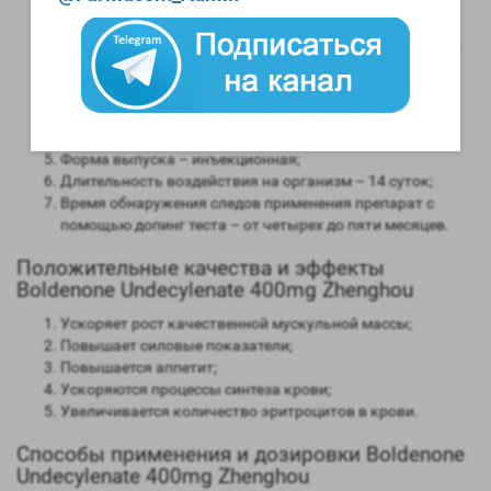
Анаболическая активность – 100 процентов в
сравнении мужским гормоном;
Андрогенная активность – 50 процентов в сравнении с
мужским гормоном;
Способность конвертироваться в женские гормоны
(ароматизация) – слабая;
Степень нагрузки на печень – отсутствует;
Форма выпуска – инъекционная;
Длительность воздействия на организм – 14 суток;
Время обнаружения следов применения препарат с
помощью допинг теста – от четырех до пяти месяцев.
Положительные качества и эффекты
Boldenone Undecylenate 400mg Zhenghou
Ускоряет рост качественной мускульной массы;
Повышает силовые показатели;
Повышается аппетит;
Ускоряются процессы синтеза крови;
Увеличивается количество эритроцитов в крови.
Способы применения и дозировки Boldenone
Undecylenate 400mg Zhenghou