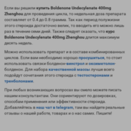
Если вы решили
купить Boldenone Undecylenate 400mg
Zhenghou
для проведения цикла, то недельная доза препарата
составляет от 0.4 до 0.8 грамма. Так как период полужизни
этого стероида достаточно велик, то вводить его можно лишь
раз в течение семи дней. Также следует сказать, что
курс
Boldenone Undecylenate 400mg Zhenghou
длится максимум
десять недель.
Можно использовать препарат и в составе комбинированных
циклов. Если вам необходимо хорошо
просушиться
, то стоит
использовать связки болденон-
винстрол
и
оксиметолон
-
болденон. Для набора
качественной массы
лучше всего
подойдут сочетания этого стероида с
тестостеронами
и
тренболонами
.
При любых возникающих вопросах вы смело можете писать
нашим консультантам. Они сориентируют по дозировках,
способам применения или эффективности стероида.
Добавляйтесь в
наш чат в telegram
, там вы найдете реальные
отзывы о нашей работе, товарах и о нас самих. Пишите!