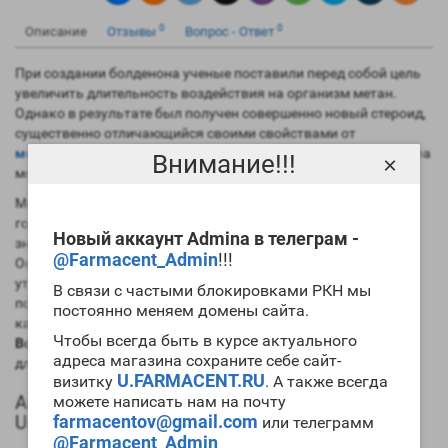
0
0
Описание
Отзывы
Вопрос - Ответ
При создании болденона ученые поставили перед собой цель
увеличить длительность воздействия на организм метан.
Однако в результате был получен совершенно новый стероид,
существенно отличающийся своими свойствами от
метандиенона
. В то же время следует признать, что структура
Внимание!!!
×
молекул этих препаратов весьма похожа.
Молекулярная структура болденона напоминает мужской
гормон, но благодаря лишь одному изменению удалось
Новый аккаунт Admina в телеграм -
значительно снизить андрогенную активность препарата.
@Farmacent_Admin
!!!
Основываясь на практическом опыте, можно смело
утверждать, что в сравнении с эфирами тестостерона вы
В связи с частыми блокировками РКН мы
получите меньшие результаты на курсе болденона. Однако
постоянно меняем домены сайта.
качество массы при этом будет выше. Заметим, что
цена
Чтобы всегда быть в курсе актуального
Boldenone Undecylenate 400mg Zhenghou
вполне приемлема
адреса магазина сохраните себе сайт-
для большинства билдеров.
U.FARMACENT.RU
визитку
. А также всегда
Анаболический профиль Boldenone
можете написать нам на почту
Undecylenate 400mg Zhenghou
farmacentov@gmail.com
или телеграмм
@Farmacent_Admin