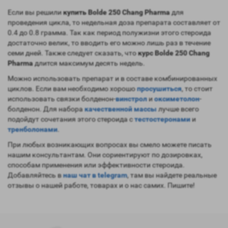
Если вы решили
купить Bolde 250 Chang Pharma
для
проведения цикла, то недельная доза препарата составляет от
0.4 до 0.8 грамма. Так как период полужизни этого стероида
достаточно велик, то вводить его можно лишь раз в течение
семи дней. Также следует сказать, что
курс Bolde 250 Chang
Pharma
длится максимум десять недель.
Можно использовать препарат и в составе комбинированных
циклов. Если вам необходимо хорошо
просушиться
, то стоит
использовать связки болденон-
винстрол
и
оксиметолон
-
болденон. Для набора
качественной массы
лучше всего
подойдут сочетания этого стероида с
тестостеронами
и
тренболонами
.
При любых возникающих вопросах вы смело можете писать
нашим консультантам. Они сориентируют по дозировках,
способам применения или эффективности стероида.
Добавляйтесь в
наш чат в telegram
, там вы найдете реальные
отзывы о нашей работе, товарах и о нас самих. Пишите!