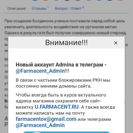
1
0
Описание
Отзывы
Вопрос - Ответ
При создании болденона ученые поставили перед собой цель
увеличить длительность воздействия на организм метан.
Однако в результате был получен совершенно новый стероид,
существенно отличающийся своими свойствами от
Внимание!!!
×
метандиенона
. В то же время следует признать, что структура
молекул этих препаратов весьма похожа.
Молекулярная структура болденона напоминает мужской
Новый аккаунт Admina в телеграм -
гормон, но благодаря лишь одному изменению удалось
@Farmacent_Admin
!!!
значительно снизить андрогенную активность препарата.
Основываясь на практическом опыте, можно смело
В связи с частыми блокировками РКН мы
утверждать, что в сравнении с эфирами тестостерона вы
постоянно меняем домены сайта.
получите меньшие результаты на курсе болденона. Однако
Чтобы всегда быть в курсе актуального
качество массы при этом будет выше. Заметим, что
цена
адреса магазина сохраните себе сайт-
Bolde 250 Chang Pharma
вполне приемлема для большинства
U.FARMACENT.RU
визитку
. А также всегда
билдеров.
можете написать нам на почту
Анаболический профиль Bolde 250 Chang
farmacentov@gmail.com
или телеграмм
Pharma
@Farmacent_Admin