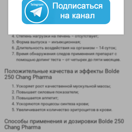
Анаболическая активность – 100 процентов в
сравнении мужским гормоном;
Андрогенная активность – 50 процентов в сравнении с
мужским гормоном;
Способность конвертироваться в женские гормоны
(ароматизация) – слабая;
Степень нагрузки на печень – отсутствует;
Форма выпуска – инъекционная;
Длительность воздействия на организм – 14 суток;
Время обнаружения следов применения препарат с
помощью допинг теста – от четырех до пяти месяцев.
Положительные качества и эффекты Bolde
250 Chang Pharma
Ускоряет рост качественной мускульной массы;
Повышает силовые показатели;
Повышается аппетит;
Ускоряются процессы синтеза крови;
Увеличивается количество эритроцитов в крови.
Способы применения и дозировки Bolde 250
Chang Pharma