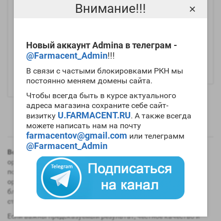
Внимание!!!
×
Sustarex 250 (10ml
Enantax 250 (10ml
250mg/ml) - Beenova
250mg/ml) - Beenova
Новый аккаунт Admina в телеграм -
3608р.
@Farmacent_Admin
!!!
-
+
В связи с частыми блокировками РКН мы
постоянно меняем домены сайта.
Купить
Чтобы всегда быть в курсе актуального
адреса магазина сохраните себе сайт-
U.FARMACENT.RU
визитку
. А также всегда
Показано с 1 по 4 из 4 (всего 1 страниц)
можете написать нам на почту
farmacentov@gmail.com
или телеграмм
@Farmacent_Admin
Beenova
— это производитель спортивной фармакологии,
ориентированный на выпуск современных препаратов для
повышения спортивных результатов и восстановления
организма. Бренд получил популярность среди спортсменов
благодаря сочетанию стабильного качества, доступной
стоимости и широкого ассортимента продукции.
Если важны предсказуемый результат, честное качество и