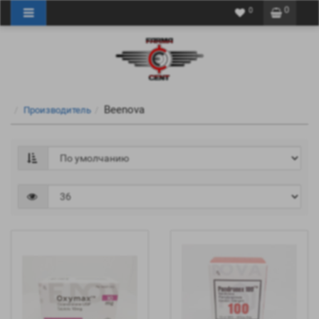
0
0
Beenova
Производитель