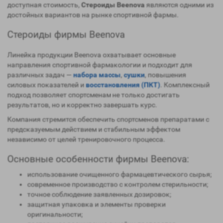
доступная стоимость,
Стероиды Beenova
являются одними из
достойных вариантов на рынке спортивной фармы.
Стероиды фирмы Beenova
Линейка продукции Beenova охватывает основные
направления спортивной фармакологии и подходит для
различных задач —
набора массы
,
сушки
, повышения
силовых показателей и
восстановления (ПКТ)
. Комплексный
подход позволяет спортсменам не только достигать
результатов, но и корректно завершать курс.
Компания стремится обеспечить спортсменов препаратами с
предсказуемым действием и стабильным эффектом
независимо от целей тренировочного процесса.
Основные особенности фирмы Beenova:
использование очищенного фармацевтического сырья;
современное производство с контролем стерильности;
точное соблюдение заявленных дозировок;
защитная упаковка и элементы проверки
оригинальности;