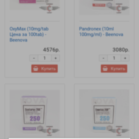
OxyMax (10mg/tab
Pandronex (10ml
Цена за 100tab) -
100mg/ml) - Beenova
Beenova
4576р.
3080р.
-
-
+
+
Купить
Купить