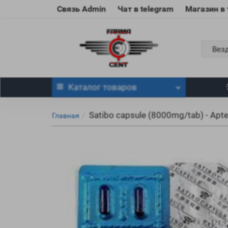
Связь Admin
Чат в telegram
Магазин в
Вез
Каталог
товаров
Satibo capsule (8000mg/tab) - Aptek
Главная