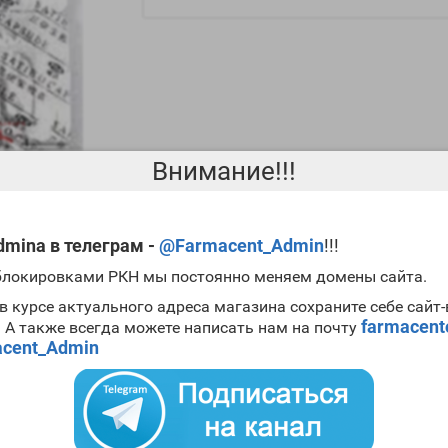
Внимание!!!
mina в телеграм -
@Farmacent_Admin
!!!
 блокировками РКН мы постоянно меняем домены сайта.
в курсе актуального адреса магазина сохраните себе сайт
farmacen
. А также всегда можете написать нам на почту
ется силденафил. В медицине этот препарат способствует усилени
cent_Admin
нга. Ранее предполагалось, что препарат является донатором азот
яет. Ее активный ингредиент активирует ряд процессов, который 
м магазине вам определенно понравится
цена Satibo capsule
.
atibo capsule 8000mg