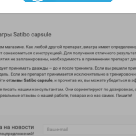
ункции;
гры Satibo capsule
м магазине. Как любой другой препарат, виагра имеет определен
т ознакомиться с инструкцией. Для получения отличного результа
анятия не запланированы, необходимость в применении препарат для
дует принимать дважды – до и после тренинга. Если вы решили пр
едель. Если же препарат принимается исключительно в тренировочн
йти
отзывы Satibo capsule
, и прочитав их, вы можете убедиться в 
 писать нашим консультантам. Они сориентируют по дозировках, 
 реальные отзывы о нашей работе, товарах и о нас самих. Пишите!
а на новости
спецпредложений!