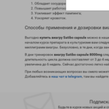
Обладает сосудорасширяющим эффектом;
Повышает работоспособность эректильной ф
Усиливает эффект пампинга;
Ускоряет кровоток.
Способы применения и дозировки виа
Выгодно
купить виагру Satibo capsule
можно в наше
началом курса препарата в культуризме вам следуе
миллиграмм виагры. Безусловно, в те дни, когда з
В дни тренировок
виагру Satibo capsule 8000mg
сле
длительность цикла должна составляет от 3 до 4 н
увеличена до 6 недель. Сейчас достаточно легко на
При любых возникающих вопросах вы смело можете
Добавляйтесь в
наш чат в telegram
, там вы найдете
Подписк
Будьте в курсе новых акций и 