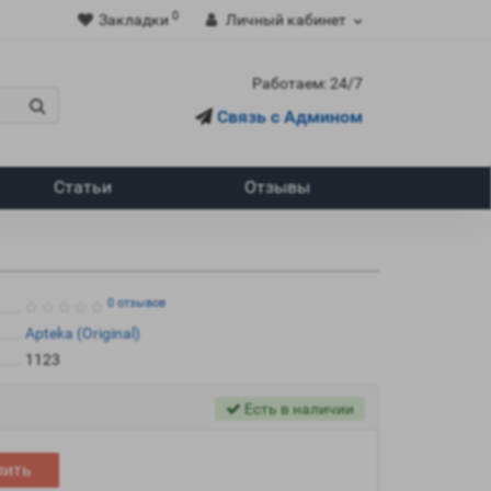
0
Закладки
Личный кабинет
Работаем: 24/7
Связь с Админом
Статьи
Отзывы
0 отзывов
Apteka (Original)
1123
Есть в наличии
пить