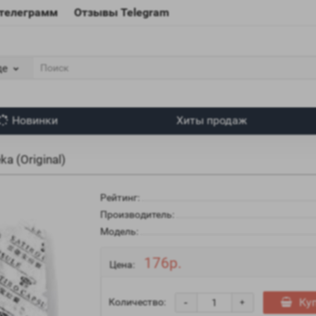
 телеграмм
Отзывы Telegram
де
Новинки
Хиты продаж
a (Original)
Рейтинг:
Производитель:
Модель:
176р.
Цена:
-
Ку
Количество:
+