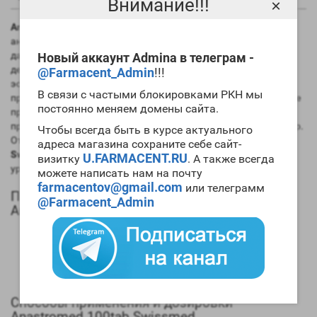
Внимание!!!
×
Anastromed 100tab Swissmed
используется в качестве
антиэстрогена во время мощных анаболических циклов. На
данный момент этот препарат является наиболее
Новый аккаунт Admina в телеграм -
действенным средством для борьбы с высоким уровнем
@Farmacent_Admin
!!!
эстрогенов. Заметим, что начинающим спортсменам его
В связи с частыми блокировками РКН мы
применять не имеет смысла, так как ими используется легкие
постоянно меняем домены сайта.
препараты. А вот для опытных атлетов и спортсменов с
предрасположенностью к ароматизации это отличный выбор.
Чтобы всегда быть в курсе актуального
Отметим и тот факт, что сочетание
Anastromed 100tab
адреса магазина сохраните себе сайт-
Swissmed цена–эффективность
находятся на высоком
U.FARMACENT.RU
визитку
. А также всегда
уровне.
можете написать нам на почту
farmacentov@gmail.com
или телеграмм
Положительные качества и эффекты
@Farmacent_Admin
Anastromed 100tab Swissmed
Мощное антиэстрогенное воздействие на организм;
Активно подавляет процесс ароматизации;
Блокирует концентрацию женских гормонов;
Обладает высоким показателем быстродействия.
Способы применения и дозировки
Anastromed 100tab Swissmed