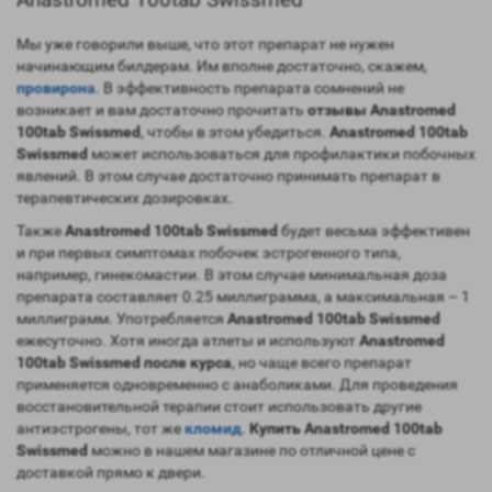
Мы уже говорили выше, что этот препарат не нужен
начинающим билдерам. Им вполне достаточно, скажем,
провирона
. В эффективность препарата сомнений не
возникает и вам достаточно прочитать
отзывы Anastromed
100tab Swissmed
, чтобы в этом убедиться.
Anastromed 100tab
Swissmed
может использоваться для профилактики побочных
явлений. В этом случае достаточно принимать препарат в
терапевтических дозировках.
Также
Anastromed 100tab Swissmed
будет весьма эффективен
и при первых симптомах побочек эстрогенного типа,
например, гинекомастии. В этом случае минимальная доза
препарата составляет 0.25 миллиграмма, а максимальная – 1
миллиграмм. Употребляется
Anastromed 100tab Swissmed
ежесуточно. Хотя иногда атлеты и используют
Anastromed
100tab Swissmed после курса
, но чаще всего препарат
применяется одновременно с анаболиками. Для проведения
восстановительной терапии стоит использовать другие
антиэстрогены, тот же
кломид
.
Купить Anastromed 100tab
Swissmed
можно в нашем магазине по отличной цене с
доставкой прямо к двери.