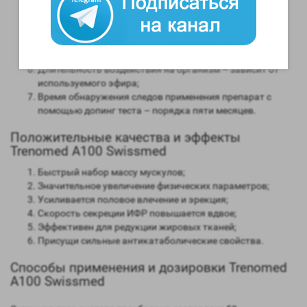
мужским гормоном;
Способность конвертироваться в женские гормоны
(ароматизация) – нет;
Степень нагрузки на печень – отсутствует;
Форма выпуска – инъекционная;
Длительность воздействия на организм – зависит от
используемого эфира;
Время обнаружения следов применения препарат с
помощью допинг теста – порядка пяти месяцев.
Положительные качества и эффекты
Trenomed A100 Swissmed
Быстрый набор массу мускулов;
Значительное увеличение физических параметров;
Усиливается половое влечение и эрекция;
Скорость секреции ИФР повышается вдвое;
Эффективен для редукции жировых тканей;
Присущи сильные антикатаболические свойства.
Способы применения и дозировки Trenomed
A100 Swissmed