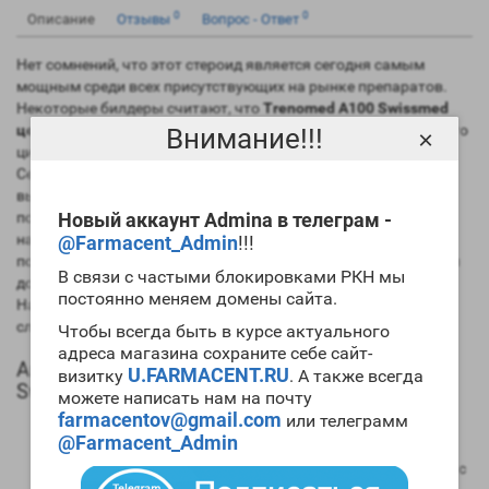
0
0
Описание
Отзывы
Вопрос - Ответ
Нет сомнений, что этот стероид является сегодня самым
мощным среди всех присутствующих на рынке препаратов.
Некоторые билдеры считают, что
Trenomed A100 Swissmed
цена
завышена, но после первого же правильно проведенного
Внимание!!!
×
цикла препарата мнение меняется на противоположное.
Сегодня спортивная фармакологическая промышленность
выпускает три эфира этого препарат, а наиболее
популярными являются ацетат и энантат. Если вы хотите
Новый аккаунт Admina в телеграм -
набирать большое количество
мускульной массы
, то
@Farmacent_Admin
!!!
попробуйте
купить Trenomed A100 Swissmed
. Но при этом вы
В связи с частыми блокировками РКН мы
должны уже иметь значительный «химический» стаж.
постоянно меняем домены сайта.
Начинающим билдерам этот препарат использовать не
следует.
Чтобы всегда быть в курсе актуального
адреса магазина сохраните себе сайт-
Анаболический профиль Trenomed A100
U.FARMACENT.RU
визитку
. А также всегда
Swissmed
можете написать нам на почту
farmacentov@gmail.com
или телеграмм
Анаболическая активность – 400 процентов в
@Farmacent_Admin
сравнении мужским гормоном;
Андрогенная активность – 200 процентов в сравнении с