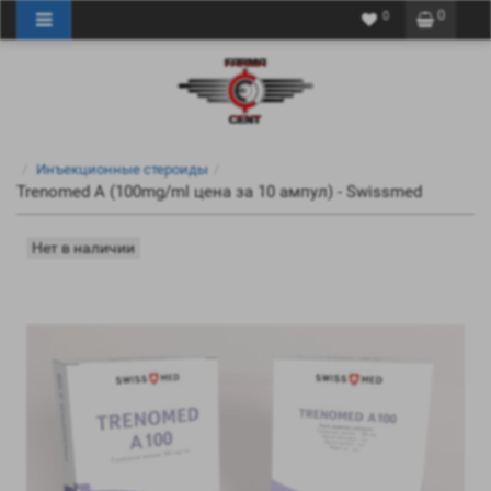
0
0
Инъекционные стероиды
Trenomed A (100mg/ml цена за 10 ампул) - Swissmed
Нет в наличии