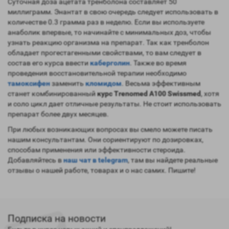
Суточная доза ацетата тренболона составляет 50
миллиграмм. Энантат в свою очередь следует использовать в
количестве 0.3 грамма раз в неделю. Если вы используете
анаболик впервые, то начинайте с минимальных доз, чтобы
узнать реакцию организма на препарат. Так как тренболон
обладает прогестагенными свойствами, то вам следует в
состав его курса ввести
каберголин
. Также во время
проведения восстановительной терапии необходимо
тамоксифен
заменить
кломидом
. Весьма эффективным
станет комбинированный
курс Trenomed A100 Swissmed
, хотя
и соло цикл дает отличные результаты. Не стоит использовать
препарат более двух месяцев.
При любых возникающих вопросах вы смело можете писать
нашим консультантам. Они сориентируют по дозировках,
способам применения или эффективности стероида.
Добавляйтесь в
наш чат в telegram
, там вы найдете реальные
отзывы о нашей работе, товарах и о нас самих. Пишите!
Подписка на новости