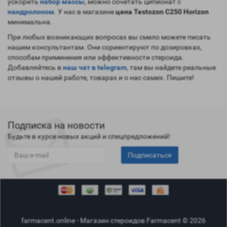
ускорить
набор массы
, можно сочетать ципионат с
нандролоном
. У нас в магазине
цена Testozon С250 Horizon
минимальна.
При любых возникающих вопросах вы смело можете писать
нашим консультантам. Они сориентируют по дозировках,
способам применения или эффективности стероида.
Добавляйтесь в
наш чат в telegram
, там вы найдете реальные
отзывы о нашей работе, товарах и о нас самих. Пишите!
Подписка на новости
Будьте в курсе новых акций и спецпредложений!
Подписаться
farmacent.online - Магазин стероидов Farmacent © 2026