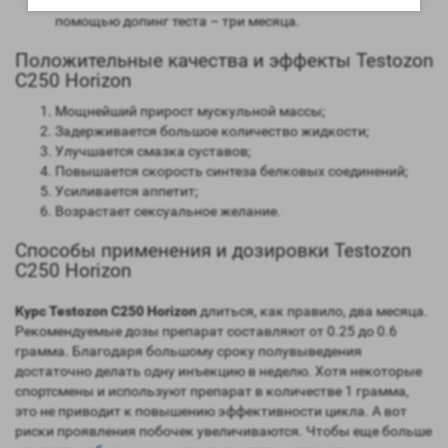
Время обнаружения следов применения препарат с
помощью допинг теста – три месяца.
Положительные качества и эффекты Testozon
С250 Horizon
Мощнейший прирост мускульной массы;
Задерживается большое количество жидкости;
Улучшается смазка суставов;
Повышается скорость синтеза белковых соединений;
Усиливается аппетит;
Возрастает сексуальное желание.
Способы применения и дозировки Testozon
С250 Horizon
Курс Testozon С250 Horizon
длиться, как правило, два месяца.
Рекомендуемые дозы препарат составляют от 0.25 до 0.6
грамма. Благодаря большому сроку полувыведения
достаточно делать одну инъекцию в неделю. Хотя некоторые
спортсмены и используют препарат в количестве 1 грамма,
это не приводит к повышению эффективности цикла. А вот
риски проявления побочек увеличиваются. Чтобы еще больше