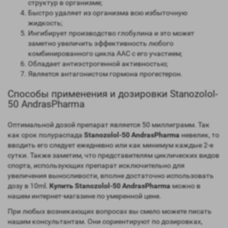
структур в организме;
Быстро удаляет из организма всю избыточную
жидкость;
Ингибирует производство глобулина и это может
заметно увеличить эффективность любого
комбинированного цикла ААС с его участием;
Обладает антиэстрогенной активностью;
Является антагонистом гормона прогестерон.
Способы применения и дозировки Stanozolol-
50 AndrasPharma
Оптимальной дозой препарат является 50 миллиграмм. Так
как срок полураспада
Stanozolol-50 AndrasPharma
невелик, то
вводить его следует ежедневно или как минимум каждые 2-е
сутки. Также заметим, что представителям циклических видов
спорта, использующих препарат исключительно для
увеличения выносливости, вполне достаточно использовать
дозу в 10ml.
Купить Stanozolol-50 AndrasPharma
можно в
нашем интернет-магазине по умеренной цене.
При любых возникающих вопросах вы смело можете писать
нашим консультантам. Они сориентируют по дозировках,