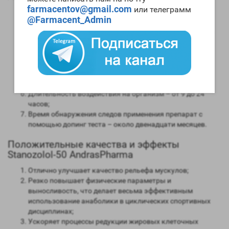
farmacentov@gmail.com
или телеграмм
Анаболическая активность – 320 процентов в
@Farmacent_Admin
сравнении мужским гормоном;
Андрогенная активность – 30 процентов в сравнении с
мужским гормоном;
Способность конвертироваться в женские гормоны
(ароматизация) – отсутствует;
Степень нагрузки на печень – средняя;
Форма выпуска – инъекционная;
Длительность воздействия на организм – от 9 до 24
часов;
Время обнаружения следов применения препарат с
помощью допинг теста – около двенадцати месяцев.
Положительные качества и эффекты
Stanozolol-50 AndrasPharma
Отлично улучшает качество рельефа мускулов;
Резко повышает физические параметры и
выносливость, что делает весьма эффективным
использование анаболики в циклических спортивных
дисциплинах;
Ускоряет процессы редукции жировых клеточных