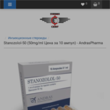
0
0
Инъекционные стероиды
Stanozolol-50 (50mg/ml Цена за 10 ампул) - AndrasPharma