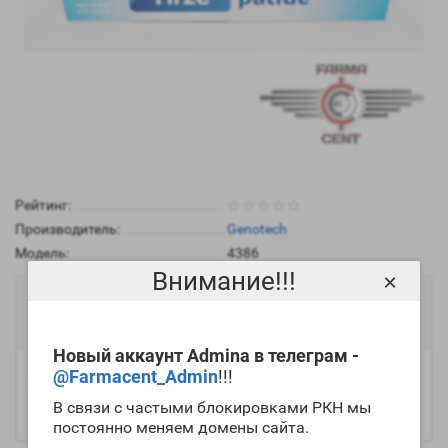
Рейтинг:
Производитель:
Genotech
Модель:
4386
Внимание!!!
×
15400р.
Есть в наличии
Новый аккаунт Admina в телеграм -
@Farmacent_Admin
!!!
-
Купить
+
В связи с частыми блокировками РКН мы
постоянно меняем домены сайта.