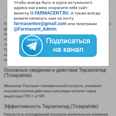
Чтобы всегда быть в курсе актуального
адреса магазина сохраните себе сайт-
U.FARMACENT.RU
0
0
визитку
. А также всегда
Описание
Отзывы
Вопрос - Ответ
можете написать нам на почту
farmacentov@gmail.com
или телеграмм
Тирзепатид — это инновационный препарат, действующий как
@Farmacent_Admin
двойной агонист рецепторов ГПП-1 (глюкагоноподобного
пептида-1) и ГИП (глюкозозависимого инсулинотропного
полипептида). Применяется для лечения сахарного диабета 2
типа и ожирения, эффективно снижая уровень сахара и вес.
Препарат вводится подкожно раз в неделю (торговое
название Mounjaro), вызывая существенное снижение массы
тела за счет ограничения потребления пищи.
Основные сведения и действие Тирзепатид
(Tirzepatide)
Механизм: Улучшает гликемический контроль, усиливая
инсулинотропное действие и регулируя аппетит через
рецепторы ГПП-1 и ГИП.
Эффективность Тирзепатид (Tirzepatide)
Результаты исследований показали значительное снижение