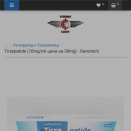
0
0
...
Ретатрутид и Тирзепатид
Tirzepatide (10mg/ml цена за 30mg) - Genotech