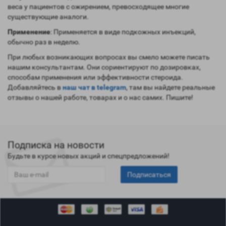
веса у пациентов с ожирением, превосходящее многие
существующие аналоги.
Применение
: Применяется в виде подкожных инъекций,
обычно раз в неделю.
При любых возникающих вопросах вы смело можете писать
нашим консультантам. Они сориентируют по дозировках,
способам применения или эффективности стероида.
Добавляйтесь в
наш чат в telegram
, там вы найдете реальные
отзывы о нашей работе, товарах и о нас самих. Пишите!
Подписка на новости
Будьте в курсе новых акций и спецпредложений!
Подписаться