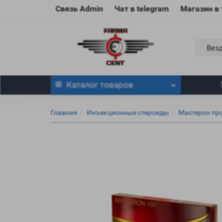
Связь Admin
Чат в telegram
Магазин в
Вез
Каталог
товаров
Главная
Инъекционные стероиды
Мастерон пр