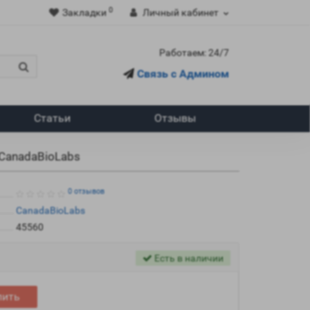
0
Закладки
Личный кабинет
Работаем: 24/7
Связь с Админом
Статьи
Отзывы
 CanadaBioLabs
0 отзывов
CanadaBioLabs
45560
Есть в наличии
пить