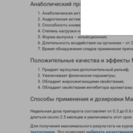
Анаболический профиль Masteron 100
Анаболическая активность – 40 процентов в
Андрогенная активность – 130 процентов в с
Способность конвертироваться в женские гор
Степень нагрузки на печень – отсутствует;
Форма выпуска – инъекционная;
Длительность воздействия на организм – от 2 
Время обнаружения следов применения препар
Положительные качества и эффекты M
Придает мускулам дополнительный рельеф;
Увеличивает физические параметры;
Обладает жиросжигающими свойствами;
Обладает свойствами ингибитора ароматазы
Способы применения и дозировки Mas
Недельная доза препарата составляет от 0.3 до 0.
длиться около 2.5 месяцев и увеличивать этот срок
Для получения максимального результата на курсе
тестостерон
. Это позволяет
набирать качественну