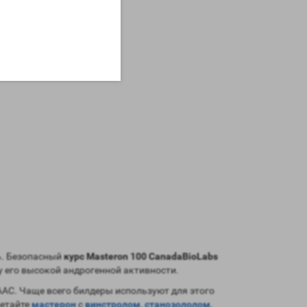
нь. Безопасный
курс Masteron 100 CanadaBioLabs
лу его высокой андрогенной активности.
ААС. Чаще всего билдеры используют для этого
четайте
мастерон
с
винстролом
,
станозололом
,