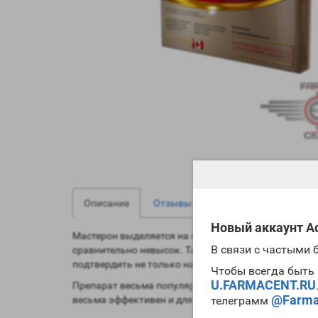
0
0
Описание
Отзывы
Вопрос - Ответ
Новый аккаунт Ad
Мастерон выделяется на фоне других ААС своим вы
В связи с частыми
сравнительно невысок. Также отметим и способност
подтвердить не только научные исследования, но и
Чтобы всегда быть 
U.FARMACENT.RU
Препарат весьма популярен среди культуристов и 
@Farma
телеграмм
весьма эффективен и для увеличения силовых пара