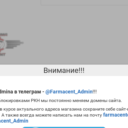
Внимание!!!
mina в телеграм -
@Farmacent_Admin
!!!
соким показателем андрогенной активности. Как вам должно быть 
 блокировками РКН мы постоянно меняем домены сайта.
ь мастерона замедлять процесс ароматизации, выступая на курсе 
отзывы Masteron 100 CanadaBioLabs
.
в курсе актуального адреса магазина сохраните себе сайт
farmacen
. А также всегда можете написать нам на почту
в основном используется во время
сушки
для защиты мускулов от к
cent_Admin
метров. Именно по этим причинам многие билдеры хотят
купить Ma