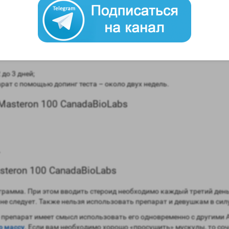
 CanadaBioLabs
 сравнении мужским гормоном;
равнении с мужским гормоном;
моны (ароматизация) – отсутствует;
до 3 дней;
ат с помощью допинг теста – около двух недель.
asteron 100 CanadaBioLabs
.
teron 100 CanadaBioLabs
6 грамма. При этом вводить стероид необходимо каждый третий де
 не следует. Также нельзя использовать препарат и девушкам в си
 препарат имеет смысл использовать его одновременно с другими 
ю массу
. Если вам необходимо хорошо «просушить» мускулы, то со