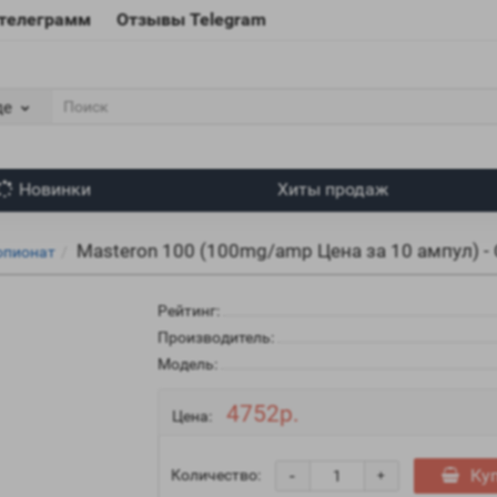
 телеграмм
Отзывы Telegram
де
Новинки
Хиты продаж
Masteron 100 (100mg/amp Цена за 10 ампул) -
опионат
Рейтинг:
Производитель:
Модель:
4752р.
Цена:
-
Ку
Количество:
+