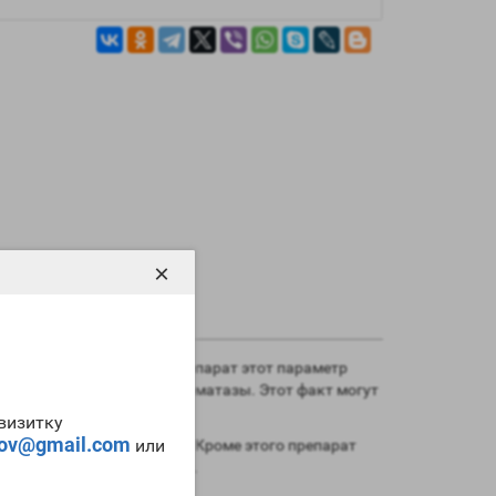
×
известно, в остальных препарат этот параметр
в качестве ингибитора ароматазы. Этот факт могут
-визитку
tov@gmail.com
или
атаболических процессов. Кроме этого препарат
steron 100 CanadaBioLabs
.