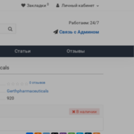
0
Закладки
Личный кабинет
Работаем: 24/7
Связь с Админом
Статьи
Отзывы
cals
0 отзывов
Gerthpharmaceuticals
920
В наличии