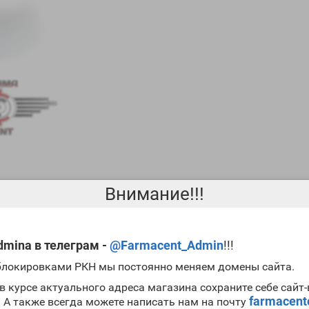
Внимание!!!
е других ААС своим высоким показателем андрогенной активности
акже отметим и способность мастерона замедлять процесс аромати
mina в телеграм -
@Farmacent_Admin
!!!
 научные исследования, но и
отзывы Mastager-P Gerthpharmaceuti
 блокировками РКН мы постоянно меняем домены сайта.
в основном используется
во время сушки
для защиты мускулов от к
в курсе актуального адреса магазина сохраните себе сайт
метров. Именно по этим причинам многие билдеры хотят
купить Ma
farmacen
. А также всегда можете написать нам на почту