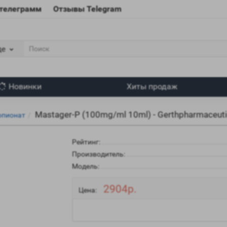
 телеграмм
Отзывы Telegram
де
Новинки
Хиты продаж
Mastager-P (100mg/ml 10ml) - Gerthpharmaceuti
опионат
Рейтинг:
Производитель:
Модель:
2904р.
Цена: