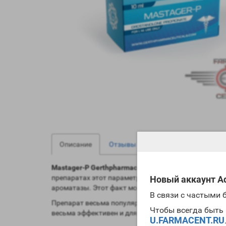
0
0
Описание
Отзывы
Вопрос - Ответ
Mastager-P Gerthpharmaceuticals
выделяется на фон
препаратах этот параметр сравнительно невысок. Т
Новый аккаунт Ad
ароматазы. Этот факт могут подтвердить не только
В связи с частыми
Препарат весьма популярен среди культуристов и 
Чтобы всегда быть 
весьма эффективен и для увеличения силовых пара
U.FARMACENT.RU