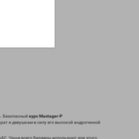
нь. Безопасный
курс Mastager-P
арат и девушкам в силу его высокой андрогенной
ААС. Чаще всего билдеры используют для этого