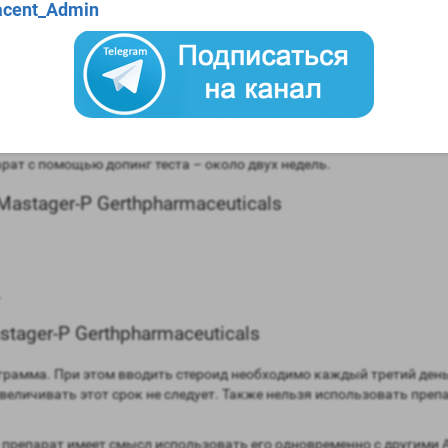
cent_Admin
rthpharmaceuticals
 сравнении мужским гормоном;
равнении с мужским гормоном;
моны (ароматизация) – отсутствует;
до 3 дней;
ат с помощью допинг теста – около двух недель.
stager-P Gerthpharmaceuticals
.
ager-P Gerthpharmaceuticals
6 грамма. При этом вводить стероид необходимо каждый третий де
увеличивать этот срок не следует. Также нельзя использовать преп
 препарат имеет смысл использовать его одновременно с другими 