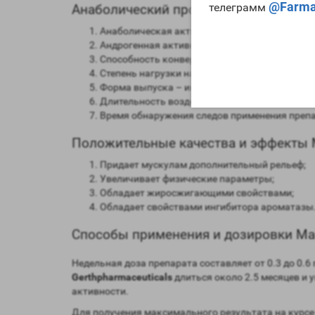
@Farma
телеграмм
Анаболический профиль Mastager-P Ge
Анаболическая активность – 40 процентов в
Андрогенная активность – 130 процентов в с
Способность конвертироваться в женские гор
Степень нагрузки на печень – отсутствует;
Форма выпуска – инъекционная;
Длительность воздействия на организм – от 2 
Время обнаружения следов применения препар
Положительные качества и эффекты Ma
Придает мускулам дополнительный рельеф;
Увеличивает физические параметры;
Обладает жиросжигающими свойствами;
Обладает свойствами ингибитора ароматазы
Способы применения и дозировки Mast
Недельная доза препарата составляет от 0.3 до 0.
Gerthpharmaceuticals
длиться около 2.5 месяцев и 
активности.
Для получения максимального результата на курсе