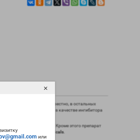
×
. Как вам должно быть известно, в остальных
зации, выступая на курсе в качестве ингибитора
cals
.
атаболических процессов. Кроме этого препарат
-визитку
stager-P Gerthpharmaceuticals
.
tov@gmail.com
или