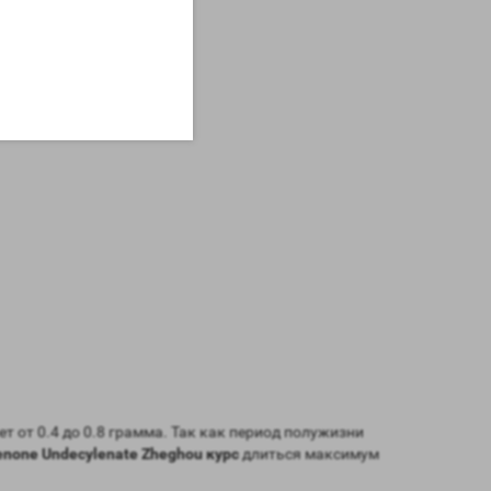
т от 0.4 до 0.8 грамма. Так как период полужизни
enone Undecylenate Zheghou курс
длиться максимум