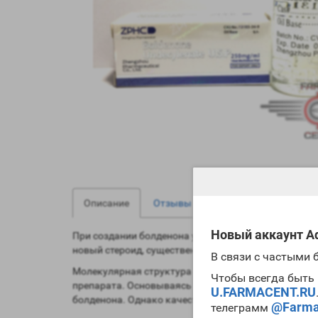
1
0
Описание
Отзывы
Вопрос - Ответ
Новый аккаунт Ad
При создании болденона ученые поставили перед с
новый стероид, существенно отличающийся своими с
В связи с частыми
Молекулярная структура болденона напоминает му
Чтобы всегда быть 
препарата. Основываясь на практическом опыте, м
U.FARMACENT.RU
болденона. Однако качество массы при этом будет
@Farma
телеграмм