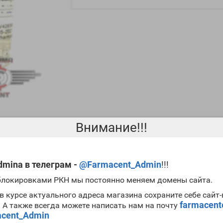
Внимание!!!
mina в телеграм -
@Farmacent_Admin
!!!
обой целью увеличить длительность воздействия на организм мета
войствами от метандиенона. В то же время следует признать, что
 блокировками РКН мы постоянно меняем домены сайта.
жской гормон, но благодаря лишь одному изменению удалось знач
в курсе актуального адреса магазина сохраните себе сайт
ожно смело утверждать, что в сравнении с эфирами тестостерона в
farmacen
. А также всегда можете написать нам на почту
 выше. Заметим, что
Boldenone Undecylenate Zheghou цена
вполне п
cent_Admin