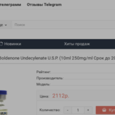
 телеграмм
Отзывы Telegram
де
Новинки
Хиты продаж
Boldenone Undecylenate U.S.P. (10ml 250mg/ml Срок до 2
Рейтинг:
Производитель:
Модель:
2112р.
Цена:
-
Ку
Количество:
+