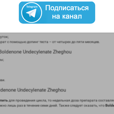
ecylenate Zheghou
в сравнении мужским гормоном;
авнении с мужским гормоном;
рмоны (ароматизация) – слабая;
уток;
ат с помощью допинг теста – от четырех до пяти месяцев.
oldenone Undecylenate Zheghou
сы;
ви.
denone Undecylenate Zheghou
упить
для проведения цикла, то недельная доза препарата составляе
жно лишь раз в течение семи дней. Также следует сказать, что
Bold