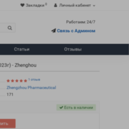
0
Закладки
Личный кабинет
Работаем: 24/7
Связь с Админом
Статьи
Отзывы
023г) - Zhenghou
1 отзыв
Zhengzhou Pharmaceutical
171
Есть в наличии
пить