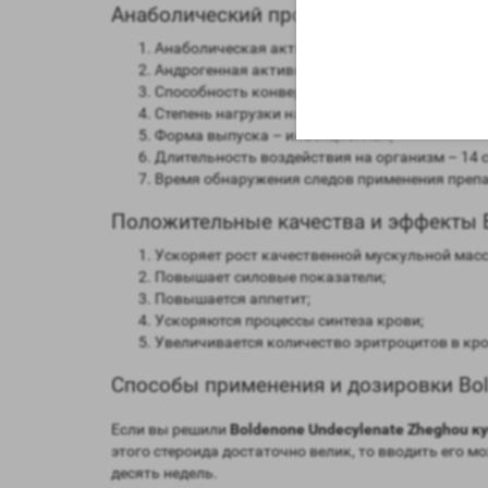
Анаболический профиль Boldenone Und
Анаболическая активность – 100 процентов 
Андрогенная активность – 50 процентов в ср
Способность конвертироваться в женские го
Степень нагрузки на печень – отсутствует;
Форма выпуска – инъекционная;
Длительность воздействия на организм – 14 с
Время обнаружения следов применения препар
Положительные качества и эффекты B
Ускоряет рост качественной мускульной мас
Повышает силовые показатели;
Повышается аппетит;
Ускоряются процессы синтеза крови;
Увеличивается количество эритроцитов в кро
Способы применения и дозировки Bol
Если вы решили
Boldenone Undecylenate Zheghou к
этого стероида достаточно велик, то вводить его мо
десять недель.