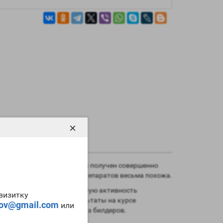
×
н. Однако в результате был получен совершенно
 структура молекул этих препаратов весьма похожа.
ительно снизить андрогенную активность
-визитку
ы получите меньшие результаты на курсе
tov@gmail.com
или
риемлема для большинства билдеров.