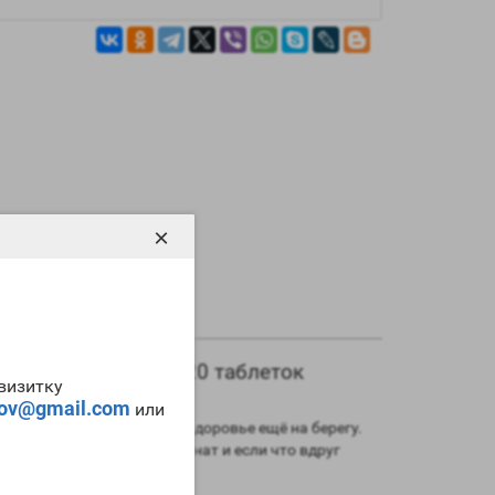
×
ток Анастразола и 20 таблеток
-визитку
tov@gmail.com
или
тавить наше драгоценное здоровье ещё на берегу.
ть булки, и ставить пропинат и если что вдруг