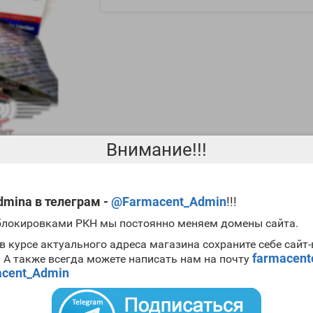
Внимание!!!
mina в телеграм -
@Farmacent_Admin
!!!
 блокировками РКН мы постоянно меняем домены сайта.
ла, 21 ампула Тестостерона Пропионата, 20 табле
в курсе актуального адреса магазина сохраните себе сайт
farmacen
. А также всегда можете написать нам на почту
лать?!? Лезть в это химическое болото надо аккуратней дабы не ос
cent_Admin
м как поведёт себя наш организ на долгий эфир, поэтому лучше сжа