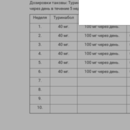
Дозировки таковы: Туринабол но 40 мг/день в течен
через день в течение 5 недель, дабы сохранить уров
Неделя
Туринабол
Тестостерон Пропионат
1.
40 мг.
100 мг через день.
2.
40 мг.
100 мг через день.
3.
40 мг.
100 мг через день.
4.
40 мг.
100 мг через день.
5.
40 мг.
100 мг через день.
6.
40 мг.
100 мг через день.
7.
8.
9.
10.