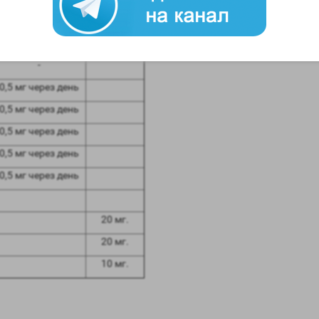
ие 6 недель, Теста пропинат мы ставим по 100 мг через день, и на 
ень эстрагенов в норме, неделю отдыхаем и пропиваем Тамоксифен 8-9
Анастразол
Тамоксифен
-
0,5 мг через день
0,5 мг через день
0,5 мг через день
0,5 мг через день
0,5 мг через день
20 мг.
20 мг.
10 мг.