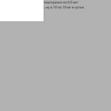
второй недели подключаем Анастразол по 0,5 мг/
 неделю по 20мг в сутки, ну а 10 по 10 мг в сутки.