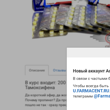
0
0
Описание
Отзывы
Вопрос - Ответ
Новый аккаунт Ad
В связи с частыми
В курс входит: 200 таблеток Туринабо
Чтобы всегда быть 
Тамоксифена
U.FARMACENT.RU
Да короткий эфир, да жопа пострадает, но что поде
@Farma
телеграмм
Почему пропинат? Да просто потому, что мы не знае
пошло не так - сразу прекратить.