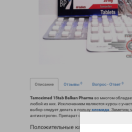
0
0
Описание
Отзывы
Вопрос - Ответ
Tamoximed 15tab Balkan Pharma
во многом обладае
любой из них. Исключением являются курсы с уча
выбор следует делать в пользу
кломида
. Заметим, 
антиэстроген. Препарат отлично справляется с зад
Положительные качества и эффекты T