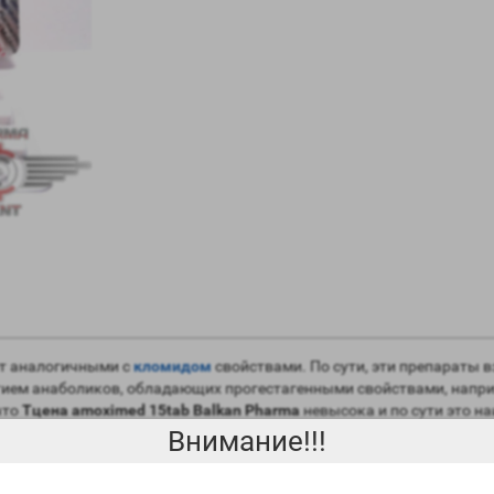
т аналогичными с
кломидом
свойствами. По сути, эти препараты 
стием анаболиков, обладающих прогестагенными свойствами, напр
что
Tцена amoximed 15tab Balkan Pharma
невысока и по сути это н
ачей блокировки рецепторов эстрогенного типа, но при этом не сп
Внимание!!!
amoximed 15tab Balkan Pharma