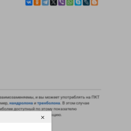
взаимозаменяемы, и вы можеет употреблять на ПКТ
имер,
нандролона
и
тренболона
. В этом случае
аиболее доступный по этому показателю
особен подавлять ароматизацию.
×