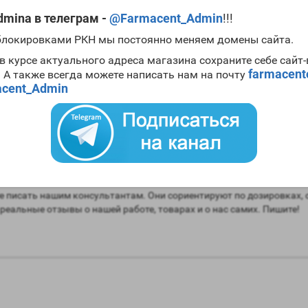
mina в телеграм -
@Farmacent_Admin
!!!
ть, улучшая при этом и ее рельеф;
 блокировками РКН мы постоянно меняем домены сайта.
 жировых тканей;
в курсе актуального адреса магазина сохраните себе сайт
.
farmacen
. А также всегда можете написать нам на почту
cent_Admin
oximed 15tab Balkan Pharma
harma после курса
анаболиков. Хотя возможно и его применение во 
ения восстановительной терапии суточные дозировки
Tamoximed 15
ие препарата в рамках ПКТ возможно только после полного устран
т максимально эффективной. Чтобы убедиться в целесообразности
 писать нашим консультантам. Они сориентируют по дозировках, 
 реальные отзывы о нашей работе, товарах и о нас самих. Пишите!