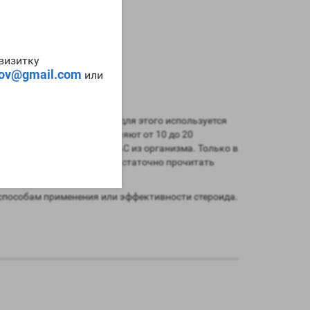
-визитку
tov@gmail.com
или
время цикла. Чаще всего для этого используется
tab Balkan Pharma
составляют от 10 до 20
ения всех метаболитов ААС из организма. Только в
 применения препарата, достаточно прочитать
способам применения или эффективности стероида.