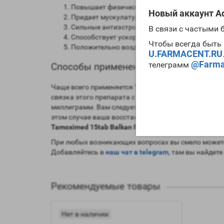
Повышает физические параметры;
Новый аккаунт Ad
Придает мускулатуре дополнительную твердос
Сильные антиэстрогенные свойства;
В связи с частыми
Способствует ускорению процессов редукции
Чтобы всегда быть 
Положительно воздействует на работу печени
U.FARMACENT.RU
@Farma
телеграмм
Способы применения и дозировки Tam
Чаще всего применяется
Tamoximed 15tab Balkan P
связка этого препарата с
провироном
. Для провед
миллиграмм. Вам следует помнить, что использован
этом случае ваша восстановительная терапия буде
Tamoximed 15tab Balkan Pharma отзывы.
При любых возникающих вопросах вы смело можете
Добавляйтесь в
наш чат в telegram
, там вы найдете
Рекомендуемые товары
Нет в наличии