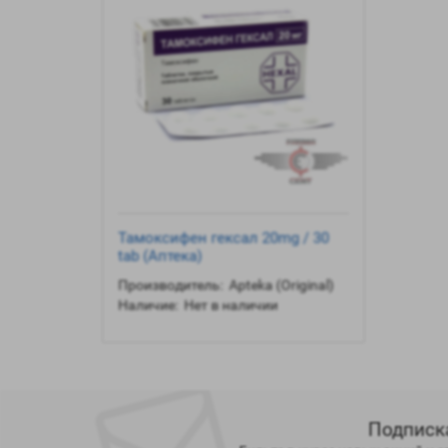
Тамоксифен гексал 20mg / 30
tab (Аптека)
Производитель:
Apteka (Original)
Наличие:
Нет в наличии
Подписк