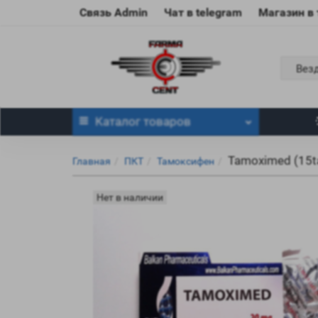
Связь Admin
Чат в telegram
Магазин в
Вез
Каталог
товаров
Tamoximed (15t
Главная
ПКТ
Тамоксифен
Нет в наличии