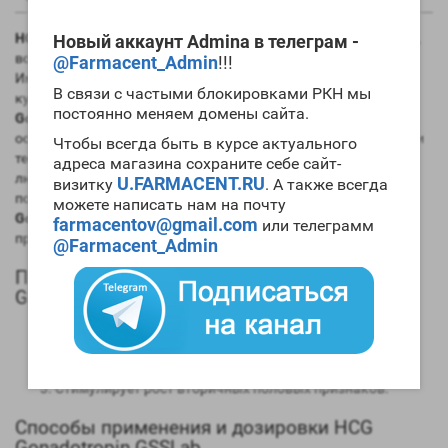
HCG Gonadotropin GSSLab
является естественным гормоном,
Новый аккаунт Admina в телеграм -
воздействие на организм, которого сравнимо с ЛГ и ФСГ.
@Farmacent_Admin
!!!
Именно поэтому
HCG Gonadotropin GSSLab
и используется в
В связи с частыми блокировками РКН мы
культуризме. Следует заметить, что чаще всего
HCG
постоянно меняем домены сайта.
Gonadotropin GSSLab
после курса
не применяется. Его
основной задачей является поддержание работоспособности
Чтобы всегда быть в курсе актуального
тестикул во время применения стероидов. Как известно,
адреса магазина сохраните себе сайт-
любой анаболик в разной степени обладает способностью
U.FARMACENT.RU
визитку
. А также всегда
подавлять работу гипофизарной дуги. Используя
HCG
можете написать нам на почту
Gonadotropin GSSLab
для ПКТ
можно избежать серьезных
farmacentov@gmail.com
или телеграмм
проблем со здоровьем.
@Farmacent_Admin
Положительный эффекты HCG Gonadotropin
GSSLab
Стимулирует работоспособность тестикул;
Предотвращает прекращение секреции мужского
гормона на мощных курсах ААС;
Стимулирует рост вторичных половых признаков.
Способы применения и дозировки HCG
Gonadotropin GSSLab