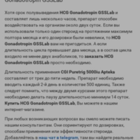
Хотя срок полувыведения
HCG Gonadotropin GSSLab
и
составляет лишь несколько часов, препарат способен
воздействовать на организм около двух суток. Если вы
использовали только один стероид на протяжении максимум
полтора месяца и его дозировки были невелики, то
HCG
Gonadotropin GSSLab
вам не пригодиться. А если
длительность цикла превышает два месяца, а в состав цикла
входило не менее двух анаболиков, то
заказать
HCG
Gonadotropin GSSLab
просто необходимо.
Длительность применения
CGI Puretrig 5000iu Apteka
составляет от трех до пяти недель. Препарат необходимо
вводить каждый 2-й день в количестве 500 единиц. Также
следует помнить, что между двумя курсами этого препарат
необходимо делать паузу длительностью минимум 14 суток.
Купить
HCG Gonadotropin GSSLab
, Вы можете в нашем
интернет-магазине.
При любых возникающих вопросах вы смело можете писать
нашим консультантам. Они сориентируют по дозировках,
способам применения или эффективности стероида.
Добавляйтесь в
наш чат в telegram
, там вы найдете реальные