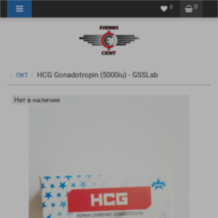
0
0
HCG Gonadotropin (5000iu) - GSSLab
ПКТ
Нет в наличии