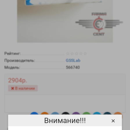
Рейтинг:
Производитель:
GSSLab
Модель:
566740
2904р.
В наличии
Внимание!!!
×
0
1
Описание
Отзывы
Вопрос - Ответ