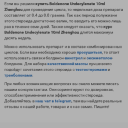
Если вы решили
купить Boldenone Undecylenate 10ml
Zhenghou
для проведения цикла, то недельная доза препарата
составляет от 0.4 до 0.8 грамма. Так как период полужизни
этого стероида достаточно велик, то вводить его можно лишь
раз в течение семи дней. Также следует сказать, что
курс
Boldenone Undecylenate 10ml Zhenghou
длится максимум
десять недель.
Можно использовать препарат и в составе комбинированных
циклов. Если вам необходимо хорошо
просушиться
, то стоит
использовать связки болденон-
винстрол
и
оксиметолон
-
болденон. Для набора
качественной массы
лучше всего
подойдут сочетания этого стероида с
тестостеронами
и
тренболонами
.
При любых возникающих вопросах вы смело можете писать
нашим консультантам. Они сориентируют по дозировках,
способам применения или эффективности стероида.
Добавляйтесь в
наш чат в telegram
, там вы найдете реальные
отзывы о нашей работе, товарах и о нас самих. Пишите!