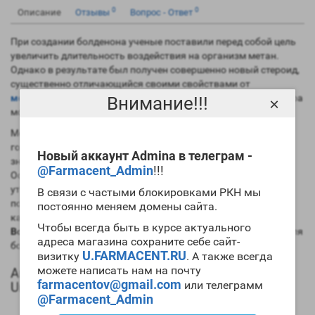
0
0
Описание
Отзывы
Вопрос - Ответ
При создании болденона ученые поставили перед собой цель
увеличить длительность воздействия на организм метан.
Однако в результате был получен совершенно новый стероид,
существенно отличающийся своими свойствами от
метандиенона
. В то же время следует признать, что структура
Внимание!!!
×
молекул этих препаратов весьма похожа.
Молекулярная структура болденона напоминает мужской
гормон, но благодаря лишь одному изменению удалось
Новый аккаунт Admina в телеграм -
значительно снизить андрогенную активность препарата.
@Farmacent_Admin
!!!
Основываясь на практическом опыте, можно смело
утверждать, что в сравнении с эфирами тестостерона вы
В связи с частыми блокировками РКН мы
получите меньшие результаты на курсе болденона. Однако
постоянно меняем домены сайта.
качество массы при этом будет выше. Заметим, что
цена
Чтобы всегда быть в курсе актуального
Boldenone Undecylenate 10ml Zhenghou
вполне приемлема для
адреса магазина сохраните себе сайт-
большинства билдеров.
U.FARMACENT.RU
визитку
. А также всегда
можете написать нам на почту
Анаболический профиль Boldenone
farmacentov@gmail.com
или телеграмм
Undecylenate 10ml Zhenghou
@Farmacent_Admin
Анаболическая активность – 100 процентов в