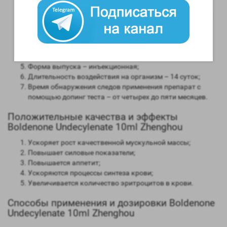
сравнении мужским гормоном;
Андрогенная активность – 50 процентов в сравнении с
мужским гормоном;
Способность конвертироваться в женские гормоны
(ароматизация) – слабая;
Степень нагрузки на печень – отсутствует;
Форма выпуска – инъекционная;
Длительность воздействия на организм – 14 суток;
Время обнаружения следов применения препарат с
помощью допинг теста – от четырех до пяти месяцев.
Положительные качества и эффекты
Boldenone Undecylenate 10ml Zhenghou
Ускоряет рост качественной мускульной массы;
Повышает силовые показатели;
Повышается аппетит;
Ускоряются процессы синтеза крови;
Увеличивается количество эритроцитов в крови.
Способы применения и дозировки Boldenone
Undecylenate 10ml Zhenghou