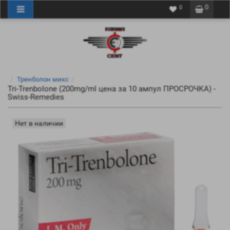
0
0
Тренболон микс
Tri-Trenbolone (200mg/ml цена за 10 ампул ПРОСРОЧКА) -
Swiss-Remedies
Нет в наличии