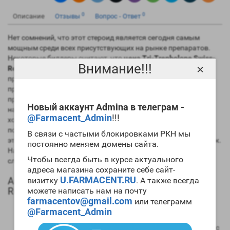
0
0
Описание
Отзывы
Вопрос - Ответ
Нет сомнений, что этот стероид является сегодня самым
мощным среди всех присутствующих на рынке препаратов.
Некоторые билдеры считают, что
цена Tri-Trenbolone Swiss-
Внимание!!!
×
Remedies
завышена, но после первого же правильно
проведенного цикла препарата мнение меняется на
противоположное. Сегодня спортивная фармакологическая
промышленность выпускает три эфира этого препарат, а
Новый аккаунт Admina в телеграм -
наиболее популярными являются ацетат и энантат. Если вы
@Farmacent_Admin
!!!
хотите набирать большое количество
мускульной массы
, то
попробуйте
купить Tri-Trenbolone Swiss Remedies
. Но при
В связи с частыми блокировками РКН мы
этом вы должны уже иметь значительный «химический» стаж.
постоянно меняем домены сайта.
Начинающим билдерам этот препарат использовать не
Чтобы всегда быть в курсе актуального
следует.
адреса магазина сохраните себе сайт-
U.FARMACENT.RU
Анаболический профиль Tri-Trenbolone Swiss
визитку
. А также всегда
Remedies
можете написать нам на почту
farmacentov@gmail.com
или телеграмм
Анаболическая активность – 400 процентов в
@Farmacent_Admin
сравнении мужским гормоном;
Андрогенная активность – 200 процентов в сравнении с