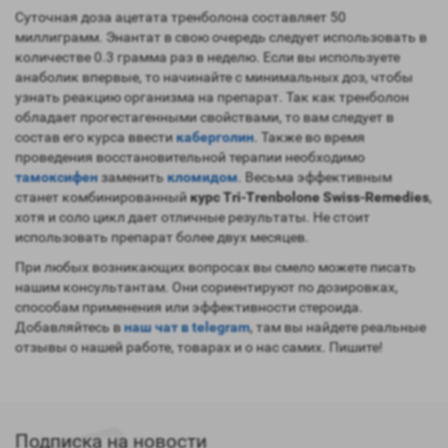
Суточная доза ацетата тренболона составляет 50
миллиграмм. Энантат в свою очередь следует использовать в
количестве 0.3 грамма раз в неделю. Если вы используете
анаболик впервые, то начинайте с минимальных доз, чтобы
узнать реакцию организма на препарат. Так как тренболон
обладает прогестагенными свойствами, то вам следует в
состав его курса ввести
каберголин
. Также во время
проведения восстановительной терапии необходимо
тамоксифен
заменить
кломидом
. Весьма эффективным
станет комбинированный
курс Tri-Trenbolone Swiss-Remedies
,
хотя и соло цикл дает отличные результаты. Не стоит
использовать препарат более двух месяцев.
При любых возникающих вопросах вы смело можете писать
нашим консультантам. Они сориентируют по дозировках,
способам применения или эффективности стероида.
Добавляйтесь в
наш чат в telegram
, там вы найдете реальные
отзывы о нашей работе, товарах и о нас самих. Пишите!
Подписка на новости