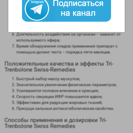
мужским гормоном;
Способность конвертироваться в женские гормоны
(ароматизация) – нет;
Степень нагрузки на печень – отсутствует;
Форма выпуска – инъекционная;
Длительность воздействия на организм – зависит от
используемого эфира;
Время обнаружения следов применения препарат с
помощью допинг теста – порядка пяти месяцев.
Положительные качества и эффекты Tri-
Trenbolone Swiss-Remedies
Быстрый набор массу мускулов;
Значительное увеличение физических параметров;
Усиливается половое влечение и эрекция;
Скорость секреции ИФР повышается вдвое;
Эффективен для редукции жировых тканей;
Присущи сильные антикатаболические свойства.
Способы применения и дозировки Tri-
Trenbolone Swiss Remedies