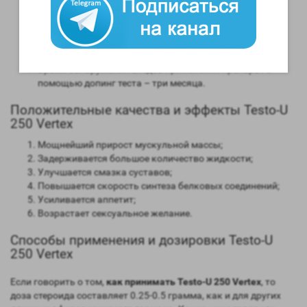
Способность конвертироваться в женские гормоны
(ароматизация) – высокая;
Степень нагрузки на печень – отсутствует;
Форма выпуска – инъекционная;
Длительность воздействия на организм – 14 дней;
Время обнаружения следов применения препарат с
помощью допинг теста – три месяца.
Положительные качества и эффекты Testo-U
250 Vertex
Мощнейший прирост мускульной массы;
Задерживается большое количество жидкости;
Улучшается смазка суставов;
Повышается скорость синтеза белковых соединений;
Усиливается аппетит;
Возрастает сексуальное желание.
Способы применения и дозировки Testo-U
250 Vertex
Если говорить о том,
как принимать Testo-U 250 Vertex
, то
доза стероида составляет 0.25-0.5 грамма, как и для других