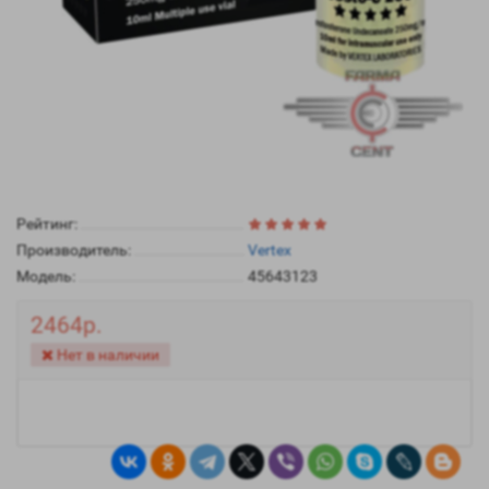
Рейтинг:
Производитель:
Vertex
Модель:
45643123
2464р.
Нет в наличии