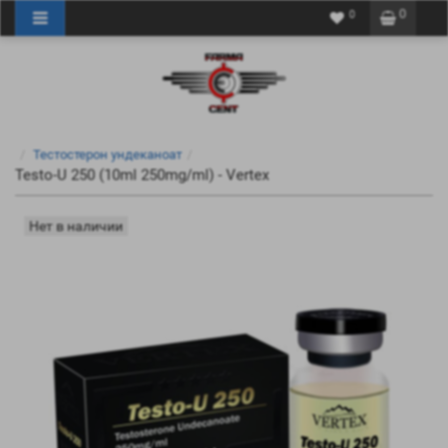
0
0
Тестостерон ундеканоат
Testo-U 250 (10ml 250mg/ml) - Vertex
Нет в наличии