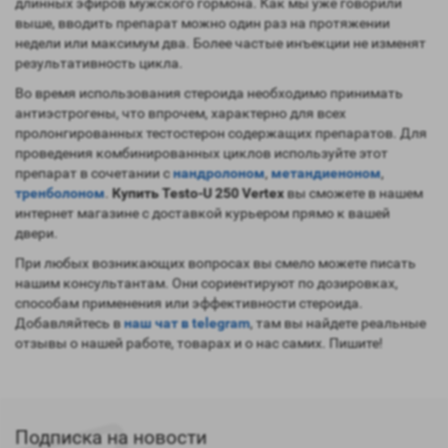
длинных эфиров мужского гормона. Как мы уже говорили
выше, вводить препарат можно один раз на протяжении
недели или максимум два. Более частые инъекции не изменят
результативность цикла.
Во время использования стероида необходимо принимать
антиэстрогены, что впрочем, характерно для всех
пролонгированных тестостерон содержащих препаратов. Для
проведения комбинированных циклов используйте этот
препарат в сочетании с
нандролоном
,
метандиеноном
,
тренболоном
.
Купить Testo-U 250 Vertex
вы сможете в нашем
интернет магазине с доставкой курьером прямо к вашей
двери.
При любых возникающих вопросах вы смело можете писать
нашим консультантам. Они сориентируют по дозировках,
способам применения или эффективности стероида.
Добавляйтесь в
наш чат в telegram
, там вы найдете реальные
отзывы о нашей работе, товарах и о нас самих. Пишите!
Подписка на новости