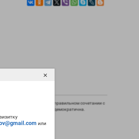
×
. Также с его помощью при правильном сочетании с
0tab Gerthpharmaceuticals
демократична.
-визитку
tov@gmail.com
или