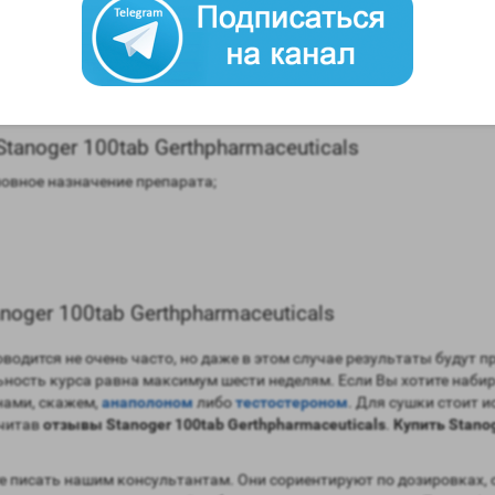
моны (ароматизация) – отсутствует;
нная;
 до 24 часов;
ат с помощью допинг теста – порядка 360 дней.
anoger 100tab Gerthpharmaceuticals
новное назначение препарата;
oger 100tab Gerthpharmaceuticals
водится не очень часто, но даже в этом случае результаты будут 
ьность курса равна максимум шести неделям. Если Вы хотите наби
ами, скажем,
анаполоном
либо
тестостероном
. Для сушки стоит 
очитав
отзывы Stanoger 100tab Gerthpharmaceuticals
.
Купить Stanog
 писать нашим консультантам. Они сориентируют по дозировках, 