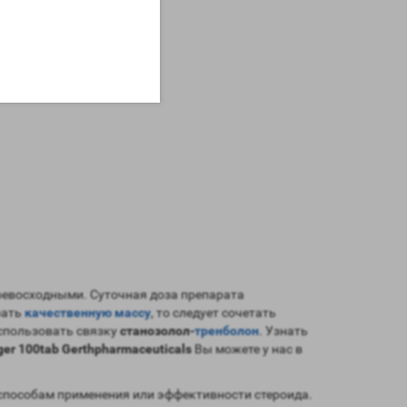
превосходными. Суточная доза препарата
рать
качественную массу
, то следует сочетать
использовать связку
станозолол-
тренболон
. Узнать
er 100tab Gerthpharmaceuticals
Вы можете у нас в
способам применения или эффективности стероида.