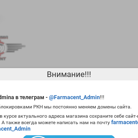
Внимание!!!
mina в телеграм -
@Farmacent_Admin
!!!
ется одним из основных препаратов для проведения
циклов сушки
 блокировками РКН мы постоянно меняем домены сайта.
менного качества. Препарат весьма популярен, а
цена Stanoger 10
в курсе актуального адреса магазина сохраните себе сайт
ab Gerthpharmaceuticals
farmacen
. А также всегда можете написать нам на почту
cent_Admin
мужского гормона;
ского гормона;