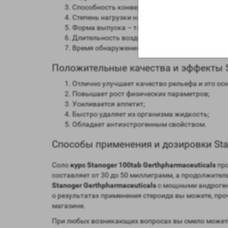
Способность конвертироваться в женские гор
Степень нагрузки на печень – средняя;
Форма выпуска – таблетированная, инъекцио
Длительность воздействия на организм – от 9
Время обнаружения следов применения препар
Положительные качества и эффекты St
Отлично улучшает качество рельефа и это ос
Повышает рост физических параметров;
Усиливается аппетит;
Быстро удаляет из организма жидкость;
Обладает антиэстрогенным свойством.
Способы применения и дозировки Stan
Соло
курс Stanoger 100tab Gerthpharmaceuticals
про
составляет от 30 до 50 миллиграмм, а продолжител
Stanoger Gerthpharmaceuticals
с мощными андроген
о результатах применения стероида вы можете, пр
магазине.
При любых возникающих вопросах вы смело можете