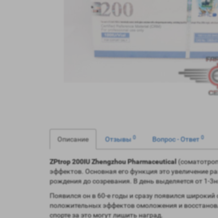
0
0
Описание
Отзывы
Вопрос - Ответ
ZPtrop 200IU Zhengzhou Pharmaceutical
(соматотроп
эффектов. Основная его функция это увеличение раз
рождения до созревания. В день выделяется от 1-3нг
Появился он в 60-е годы и сразу появился широкий с
положительных эффектов омоложения и восстановле
спорте за это могут лишить наград.