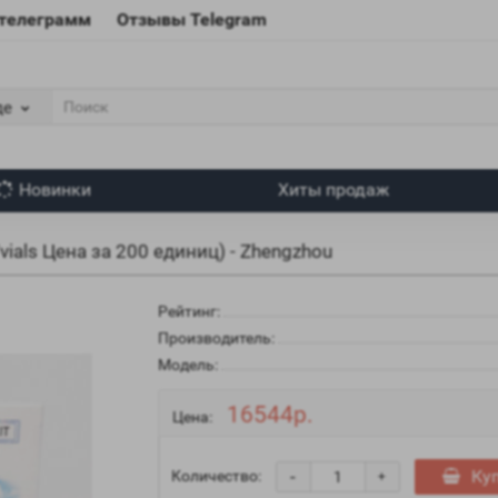
 телеграмм
Отзывы Telegram
де
Новинки
Хиты продаж
vials Цена за 200 единиц) - Zhengzhou
Рейтинг:
Производитель:
Модель:
16544р.
Цена:
-
Ку
Количество:
+