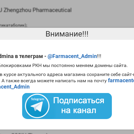
 Zhengzhou Pharmaceutical
тикатаболик);
Внимание!!!
низм в целом;
епить кости;
mina в телеграм -
@Farmacent_Admin
!!!
 блокировками РКН мы постоянно меняем домены сайта.
в курсе актуального адреса магазина сохраните себе сайт
Zhengzhou Pharmaceutical
может не вызывать, так как в спорте для
farmacen
. А также всегда можете написать нам на почту
бный фактор роста.
cent_Admin
Pharmaceutical в бодибилдинге
едицине, а в дальнейшем из-за его способности увеличивать мышеч
 конечно итоге его не запретили как допинг, что не остановило мн
al
. А в бодибилдинге его часто комбинируют с анаболическими ст