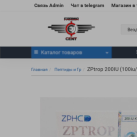
Связь Admin
Чат в telegram
Магазин в
Вез
Каталог
товаров
ZPtrop 200IU (100iu/
Главная
Пептиды и Гр