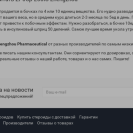
продается в бочках по 4 или 10 единиц вещества. Его нудно развод
вашего веса, но в среднем курс длиться 2-3 месяца по 5ед в день.
жет привести к побочным эффектам. Нужно разобраться, в бочке 10ед
ь в инсулиновый шприц 50 делений. Самое лучшее время укола утро
hengzhou Pharmaceutical
от разных производителей по самым низки
 писать нашим консультантам. Они сориентируют по дозировках, 
 реальные отзывы о нашей работе, товарах и о нас самих. Пишите!
а на новости
спецпредложений!
роидов
Купить стероиды с доставкой
Гарантии
Производители
Отзывы о товарах