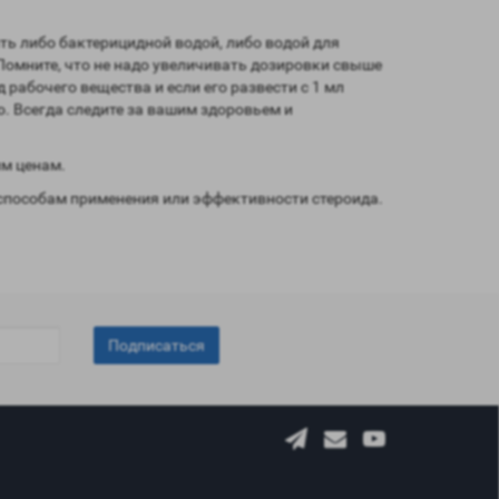
ить либо бактерицидной водой, либо водой для
 Помните, что не надо увеличивать дозировки свыше
 рабочего вещества и если его развести с 1 мл
. Всегда следите за вашим здоровьем и
м ценам.
способам применения или эффективности стероида.
Подписаться