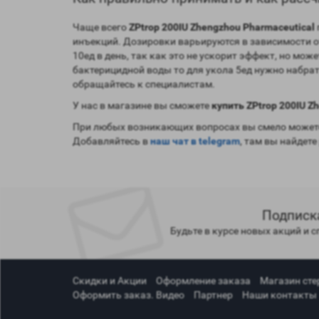
Чаще всего
ZPtrop 200IU Zhengzhou Pharmaceutical
инъекций. Дозировки варьируются в зависимости от 
10ед в день, так как это не ускорит эффект, но мо
бактерицидной воды то для укола 5ед нужно набрат
обращайтесь к специалистам.
У нас в магазине вы сможете
купить ZPtrop 200IU Z
При любых возникающих вопросах вы смело можете
Добавляйтесь в
наш чат в telegram
, там вы найдете
Подписк
Будьте в курсе новых акций и 
Скидки и Акции
Оформление заказа
Магазин сте
Оформить заказ. Видео
Партнер
Наши контакты