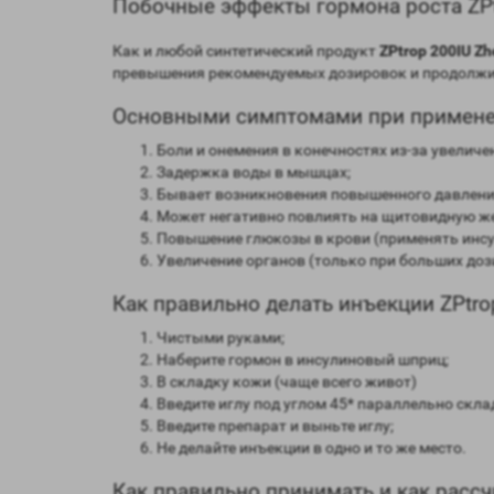
Побочные эффекты гормона роста ZPt
Как и любой синтетический продукт
ZPtrop 200IU Z
превышения рекомендуемых дозировок и продолжит
Основными симптомами при применени
Боли и онемения в конечностях из-за увелич
Задержка воды в мышцах;
Бывает возникновения повышенного давлени
Может негативно повлиять на щитовидную же
Повышение глюкозы в крови (применять инсу
Увеличение органов (только при больших доз
Как правильно делать инъекции ZPtrop
Чистыми руками;
Наберите гормон в инсулиновый шприц;
В складку кожи (чаще всего живот)
Введите иглу под углом 45* параллельно скла
Введите препарат и выньте иглу;
Не делайте инъекции в одно и то же место.
Как правильно принимать и как рассч