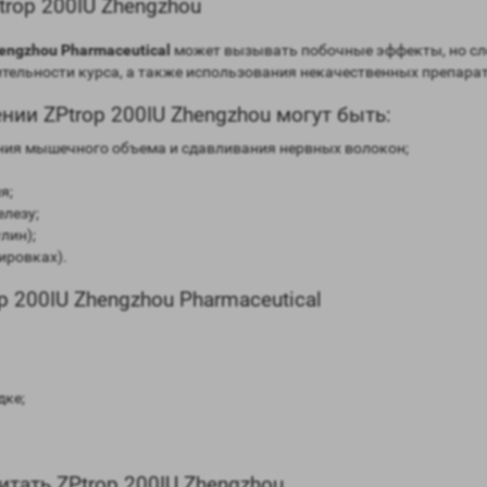
rop 200IU Zhengzhou
hengzhou Pharmaceutical
может вызывать побочные эффекты, но след
ельности курса, а также использования некачественных препарат
и ZPtrop 200IU Zhengzhou могут быть:
ения мышечного объема и сдавливания нервных волокон;
я;
лезу;
лин);
ировках).
 200IU Zhengzhou Pharmaceutical
дке;
итать ZPtrop 200IU Zhengzhou