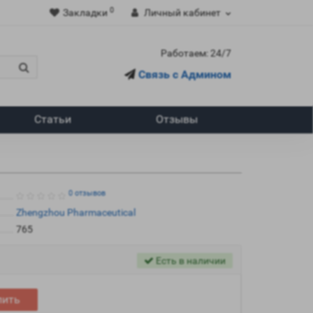
0
Закладки
Личный кабинет
Работаем: 24/7
Связь с Админом
Статьи
Отзывы
0 отзывов
Zhengzhou Pharmaceutical
765
Есть в наличии
пить