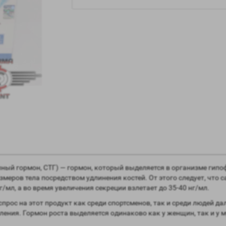
ный гормон, СТГ) — гормон, который выделяется в организме гип
меров тела посредством удлинения костей. От этого следует, что 
/мл, а во время увеличения секреции взлетает до 35-40 нг/мл.
прос на этот продукт как среди спортсменов, так и среди людей дал
ния. Гормон роста выделяется одинаково как у женщин, так и у м