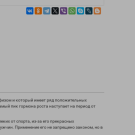
офизом и который имеет ряд положительных
самый пик гормона роста наступает на период от
еких от спорта, из-за его прекрасных
ужчин. Применение его не запрещено законом, но в