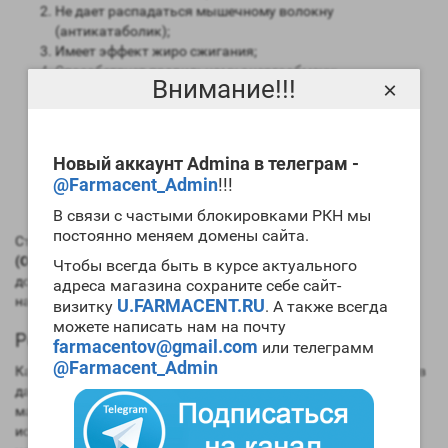
Не дает распадаться мышечному волокну
(антикатаболик);
Имеет эффект жиро сжигания;
Способствует правильному энергообмену;
Внимание!!!
×
Ускорят восстановление после травм;
Улучшает и омолаживает кожу волосы и организм в
целом;
У людей до 27 лет может увеличить рост и укрепить
Новый аккаунт Admina в телеграм -
кости;
@Farmacent_Admin
!!!
Поднимает уровень глюкозы в крови;
Улучшает иммунитет.
В связи с частыми блокировками РКН мы
постоянно меняем домены сайта.
Стоить помнить, что все эти эффекты
Powertropin Apteka
(Original)
может не вызывать, так как в спорте для полного
Чтобы всегда быть в курсе актуального
достижения результата его нужно принимать с IGF-1 или его
адреса магазина сохраните себе сайт-
называют инсулиноподобный фактор роста.
U.FARMACENT.RU
визитку
. А также всегда
можете написать нам на почту
Powertropin Apteka (Original) в бодибилдинге
farmacentov@gmail.com
или телеграмм
@Farmacent_Admin
Как и все препараты его начали использовать в медицине, а в
дальнейшем из-за его способности увеличивать мышечную
массу и уменьшать количество подкожного жира его начали
использовать в бодибилдинге. Несколько лет спортсмены