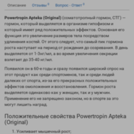
0
0
Описание
Отзывы
Вопрос - Ответ
Powertropin Apteka (Original)
(соматотропный гормон, СТГ) —
гормон, который выделяется в организме гипофизом и
который имеет ряд положительных эффектов. Основная его
функция это увеличение размеров тела посредством
удлинения костей. От этого следует, что самый пик гормона
роста наступает на период от рождения до созревания. В день
выделяется от 1-3нг/мл, а во время увеличения секреции
взлетает до 35-40 нг/мл.
Появился он в 60-е годы и сразу появился широкий спрос на
этот продукт как среди спортсменов, так и среди людей
далеких от спорта, из-за его прекрасных положительных
эффектов омоложения и восстановления. Гормон роста
выделяется одинаково как у женщин, так и у мужчин.
Применение его не запрещено законом, но в спорте за это
могут лишить наград.
Положительные свойства Powertropin Apteka
(Original)
Усиливает мышечный рост;