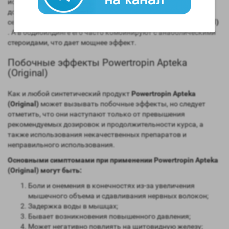
использовали его, пока в конечно итоге его не запретили как
допинг, что не остановило многих спортсменов и по
сегодняшний день принимающих
Powertropin Apteka (Original)
. А в бодибилдинге его часто комбинируют с анаболическими
стероидами, что дает мощнее эффект.
Побочные эффекты Powertropin Apteka
(Original)
Как и любой синтетический продукт
Powertropin Apteka
(Original)
может вызывать побочные эффекты, но следует
отметить, что они наступают только от превышения
рекомендуемых дозировок и продолжительности курса, а
также использования некачественных препаратов и
неправильного использования.
Основными симптомами при применении
Powertropin Apteka
(Original)
могут быть:
Боли и онемения в конечностях из-за увеличения
мышечного объема и сдавливания нервных волокон;
Задержка воды в мышцах;
Бывает возникновения повышенного давления;
Может негативно повлиять на щитовидную железу;