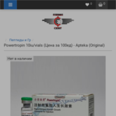
0
0
Пептиды и Гр
Powertropin 10iu/vials (Цена за 100ед) - Apteka (Original)
Нет в наличии