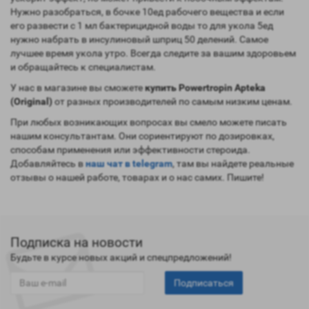
Нужно разобраться, в бочке 10ед рабочего вещества и если
его развести с 1 мл бактерицидной воды то для укола 5ед
нужно набрать в инсулиновый шприц 50 делений. Самое
лучшее время укола утро. Всегда следите за вашим здоровьем
и обращайтесь к специалистам.
У нас в магазине вы сможете
купить
Powertropin Apteka
(Original)
от разных производителей по самым низким ценам.
При любых возникающих вопросах вы смело можете писать
нашим консультантам. Они сориентируют по дозировках,
способам применения или эффективности стероида.
Добавляйтесь в
наш чат в telegram
, там вы найдете реальные
отзывы о нашей работе, товарах и о нас самих. Пишите!
Подписка на новости
Будьте в курсе новых акций и спецпредложений!
Подписаться