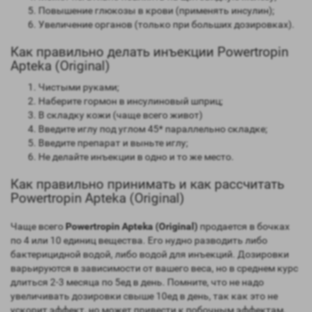
Повышение глюкозы в крови (применять инсулин);
Увеличение органов (только при больших дозировках).
Как правильно делать инъекции Powertropin
Apteka (Original)
Чистыми руками;
Наберите гормон в инсулиновый шприц;
В складку кожи (чаще всего живот)
Введите иглу под углом 45* параллельно складке;
Введите препарат и выньте иглу;
Не делайте инъекции в одно и то же место.
Как правильно принимать и как рассчитать
Powertropin Apteka (Original)
Чаще всего
Powertropin Apteka (Original)
продается в бочках
по 4 или 10 единиц вещества. Его нудно разводить либо
бактерицидной водой, либо водой для инъекций. Дозировки
варьируются в зависимости от вашего веса, но в среднем курс
длиться 2-3 месяца по 5ед в день. Помните, что не надо
увеличивать дозировки свыше 10ед в день, так как это не
ускорит эффект, но может привести к побочным эффектам.