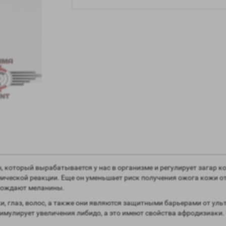
н, который вырабатывается у нас в организме и регулирует загар 
мической реакции. Еще он уменьшает риск получения ожога кожи о
бождают меланины.
и, глаз, волос, а также они являются защитными барьерами от ул
стимулирует увеличения либидо, а это имеют свойства афродизиаки.