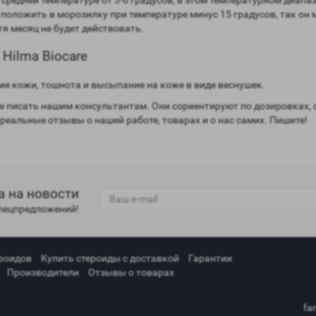
 положить в морозилку при температуре минус 15 градусов, так он
тя месяц не будет действовать.
Hilma Biocare
ние кожи, тошнота и высыпание на коже в виде веснушек.
 писать нашим консультантам. Они сориентируют по дозировках, 
 реальные отзывы о нашей работе, товарах и о нас самих. Пишите!
а на новости
спецпредложений!
роидов
Купить стероиды с доставкой
Гарантии
Производители
Отзывы о товарах
fa