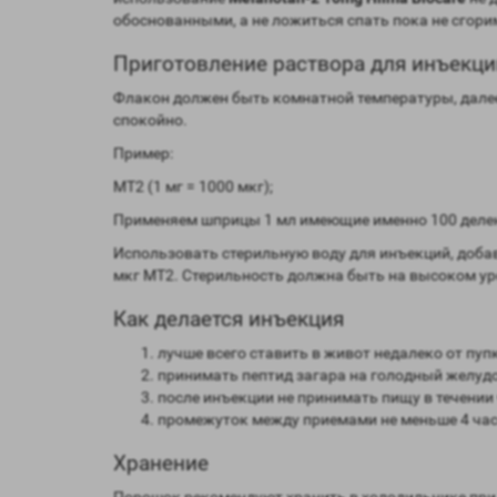
обоснованными, а не ложиться спать пока не сгори
Приготовление раствора для инъекци
Флакон должен быть комнатной температуры, далее
спокойно.
Пример:
MT2 (1 мг = 1000 мкг);
Применяем шприцы 1 мл имеющие именно 100 делений
Использовать стерильную воду для инъекций, добав
мкг MT2. Стерильность должна быть на высоком уро
Как делается инъекция
лучше всего ставить в живот недалеко от пуп
принимать пептид загара на голодный желудо
после инъекции не принимать пищу в течении 
промежуток между приемами не меньше 4 час
Хранение
Порошок рекомендуют хранить в холодильнике при с