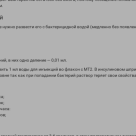
м.
й
 нужно развести его с бактерицидной водой (медленно без появле
, в них одно деление — 0,01 мл.
ить 1 мл воды для инъекций во флакон с MT2. В инсулиновом шпри
вне так как при попадании бактерий раствор теряет свои свойства
ка;
к;
часа:
ов;
редней температуре от 3-6 градусов, в этом температурном диапаз