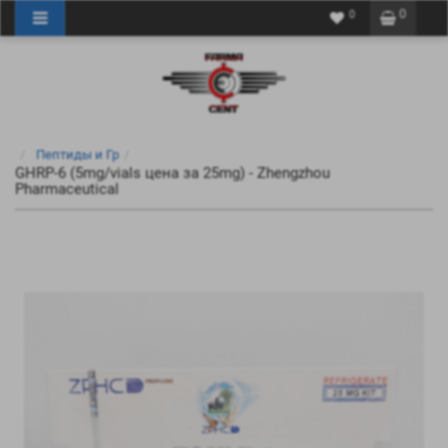
0
0
Пептиды и Гр
GHRP-6 (5mg/vials цена за 25mg) - Zhengzhou
Pharmaceutical