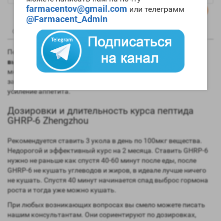
farmacentov@gmail.com
или телеграмм
@Farmacent_Admin
0
0
Описание
Отзывы
Вопрос - Ответ
Пептид GHRP-6 Zhengzhou – это
пептид, который улучшает
выработку собственного гормона роста
. По действию во
многом имеет сходство с пептидом GHRP-2, Кроме того он
запускает грелиновые рецепторы, что влечет за собой
усиление аппетита.
Дозировки и длительность курса пептида
GHRP-6 Zhengzhou
Рекомендуется ставить 3 укола в день по 100мкг вещества.
Недорогой и эффективный курс на 2 месяца. Ставить GHRP-6
нужно не раньше как спустя 40-60 минут после еды, после
GHRP-6 не кушать углеводов и жиров, в идеале лучше ничего
не кушать. Спустя 40 минут начинается спад выброс гормона
роста и тогда уже можно кушать.
При любых возникающих вопросах вы смело можете писать
нашим консультантам. Они сориентируют по дозировках,