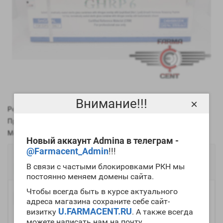
Внимание!!!
×
Рейтинг:
Производитель:
Zhengzhou Pharmaceutical
Модель:
0943
Новый аккаунт Admina в телеграм -
@Farmacent_Admin
!!!
3432р.
В связи с частыми блокировками РКН мы
Есть в наличии
постоянно меняем домены сайта.
Чтобы всегда быть в курсе актуального
-
Купить
+
адреса магазина сохраните себе сайт-
U.FARMACENT.RU
визитку
. А также всегда
можете написать нам на почту