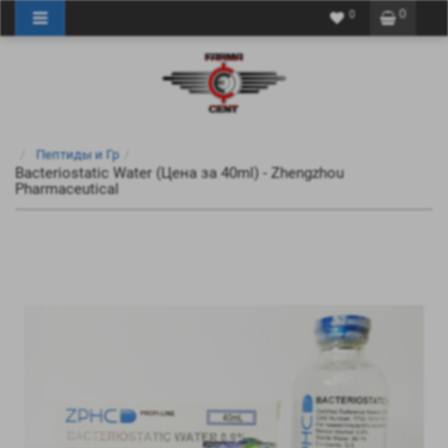
0
0
Пептиды и Гр
Bacteriostatic Water (Цена за 40ml) - Zhengzhou
Pharmaceutical