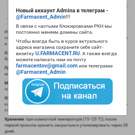
Новый аккаунт Admina в телеграм -
@Farmacent_Admin
!!!
0
0
Описание
Отзывы
Вопрос - Ответ
В связи с частыми блокировками РКН мы
Используется для грамотного и безопасного разведения
постоянно меняем домены сайта.
гормона роста
и
гонадотропина
. Увеличивает срок хранения
Чтобы всегда быть в курсе актуального
и свойства.
адреса магазина сохраните себе сайт-
U.FARMACENT.RU
Состав
: стерильная вода для инъекций (СВДИ) + 0,9%
визитку
. А также всегда
бензиловый спирт (бактериостатический консервант).
можете написать нам на почту
farmacentov@gmail.com
или телеграмм
Применение
: предназначено для разведения пептидов и
@Farmacent_Admin
многодозового забора раствора в стерильных условиях.
Многодозовый
: 0,9% БС подавляет рост микроорганизмов,
позволяя многократно вводить раствор стерильной иглой.
Обращение
: протирать пробку тампоном спиртом перед
каждым забором раствора; каждый раз использовать новую
стерильную иглу/шприц.
Хранение
: при комнатной температуре (15–25 °C); после
первой прокола хранить закрытым и утилизировать через 28
дней.