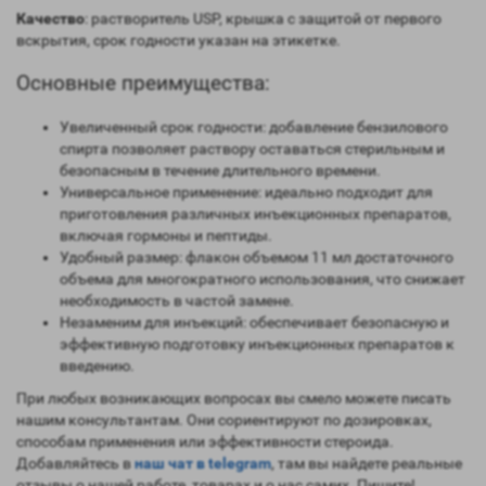
Качество
: растворитель USP, крышка с защитой от первого
вскрытия, срок годности указан на этикетке.
Основные преимущества:
Увеличенный срок годности: добавление бензилового
спирта позволяет раствору оставаться стерильным и
безопасным в течение длительного времени.
Универсальное применение: идеально подходит для
приготовления различных инъекционных препаратов,
включая гормоны и пептиды.
Удобный размер: флакон объемом 11 мл достаточного
объема для многократного использования, что снижает
необходимость в частой замене.
Незаменим для инъекций: обеспечивает безопасную и
эффективную подготовку инъекционных препаратов к
введению.
При любых возникающих вопросах вы смело можете писать
нашим консультантам. Они сориентируют по дозировках,
способам применения или эффективности стероида.
Добавляйтесь в
наш чат в telegram
, там вы найдете реальные
отзывы о нашей работе, товарах и о нас самих. Пишите!